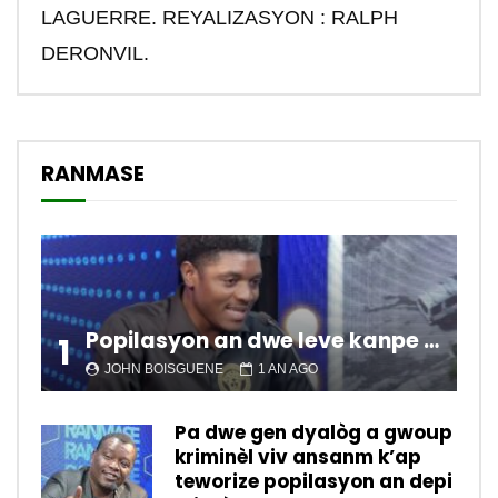
LAGUERRE. REYALIZASYON : RALPH
DERONVIL.
RANMASE
Popilasyon an dwe leve kanpe pou chanje sitiyasyon kawotik l’ap viv nan peyi a.
1
JOHN BOISGUENE
1 AN AGO
Pa dwe gen dyalòg a gwoup
kriminèl viv ansanm k’ap
teworize popilasyon an depi