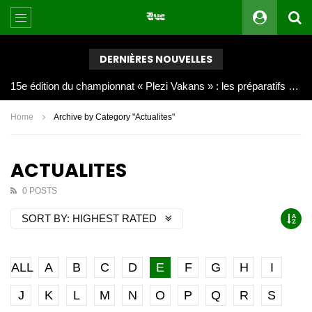
DERNIÈRES NOUVELLES
Joy Clerf Derisier, sur les traces de son père : évangéliser par la musique
Home
Archive by Category "Actualites"
ACTUALITES
0 POSTS
SORT BY:
HIGHEST RATED
ALL
A
B
C
D
E
F
G
H
I
J
K
L
M
N
O
P
Q
R
S