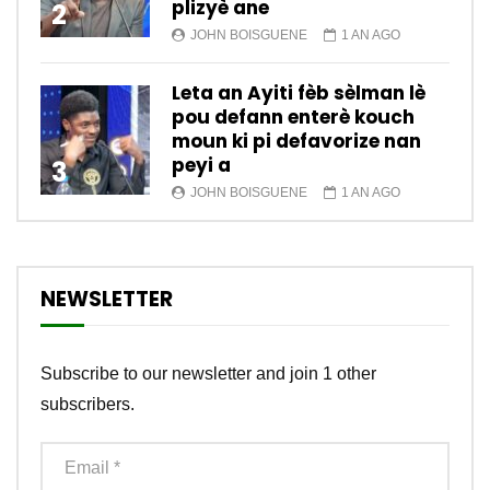
plizyè ane
2
JOHN BOISGUENE
1 AN AGO
Leta an Ayiti fèb sèlman lè
pou defann enterè kouch
moun ki pi defavorize nan
peyi a
3
JOHN BOISGUENE
1 AN AGO
NEWSLETTER
Subscribe to our newsletter and join 1 other
subscribers.