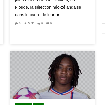
Floride, la sélection néo-zélandaise
dans le cadre de leur pr...
0
5.5K
0
0