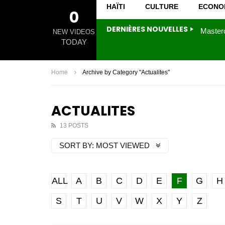
HAÏTI
CULTURE
ECONO
0
DERNIÈRES NOUVELLES
NEW VIDEOS
TODAY
Home
Archive by Category "Actualites"
ACTUALITES
13 POSTS
SORT BY:
MOST VIEWED
ALL
A
B
C
D
E
F
G
H
S
T
U
V
W
X
Y
Z