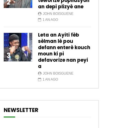
teworize popilasyon
2
an depi plizyè ane
JOHN BOISGUENE
1 AN AGO
Leta an Ayiti fèb
sèlman lè pou
defann enterè kouch
moun ki pi
3
defavorize nan peyi
a
JOHN BOISGUENE
1 AN AGO
NEWSLETTER