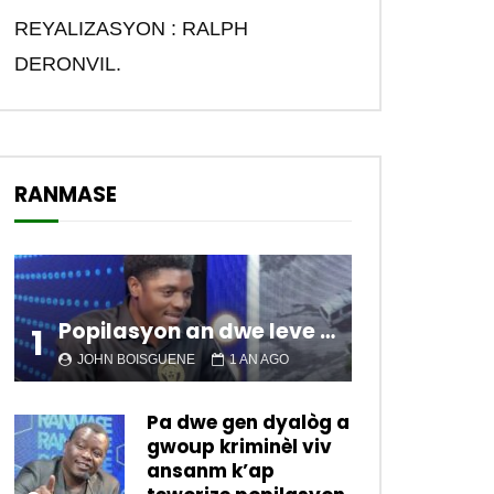
REYALIZASYON : RALPH
DERONVIL.
RANMASE
Popilasyon an dwe leve kanpe pou chanje sitiyasyon kawotik l’ap viv nan peyi a.
1
JOHN BOISGUENE
1 AN AGO
Pa dwe gen dyalòg a
gwoup kriminèl viv
ansanm k’ap