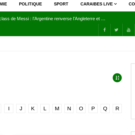
MIE
POLITIQUE
SPORT
CARAIBES LIVE
CO
Masterclass de Messi : l’Argentine renverse l’Angleterre et s’offre une deuxième finale consécutive
I
J
K
L
M
N
O
P
Q
R