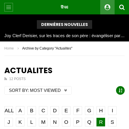
DERNIÈRES NOUVELLES
Joy Clerf Derisier, sur les traces de son père : évangéliser par la musique
Home
Archive by Category "Actualites"
ACTUALITES
12 POSTS
SORT BY:
MOST VIEWED
ALL
A
B
C
D
E
F
G
H
I
J
K
L
M
N
O
P
Q
R
S