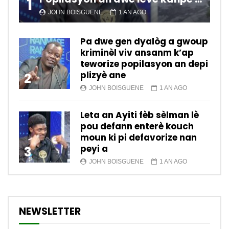
1
JOHN BOISGUENE
1 AN AGO
Pa dwe gen dyalòg a gwoup
kriminèl viv ansanm k’ap
teworize popilasyon an depi
plizyè ane
2
JOHN BOISGUENE
1 AN AGO
Leta an Ayiti fèb sèlman lè
pou defann enterè kouch
moun ki pi defavorize nan
peyi a
3
JOHN BOISGUENE
1 AN AGO
NEWSLETTER