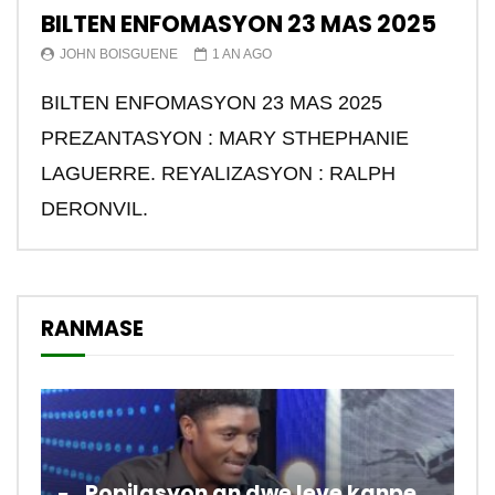
BILTEN ENFOMASYON 23 MAS 2025
JOHN BOISGUENE
1 AN AGO
BILTEN ENFOMASYON 23 MAS 2025
PREZANTASYON : MARY STHEPHANIE
LAGUERRE. REYALIZASYON : RALPH
DERONVIL.
RANMASE
Popilasyon an dwe leve kanpe pou chanje sitiyasyon kawotik l’ap viv nan peyi a.