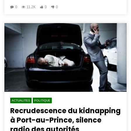
0
11.2K
0
0
ACTUALITES
POLITIQUE
Recrudescence du kidnapping
à Port-au-Prince, silence
radio des autorités