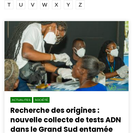
T
U
V
W
X
Y
Z
ACTUALITES
SOCIÉTÉ
Recherche des origines :
nouvelle collecte de tests ADN
dans le Grand Sud entamée