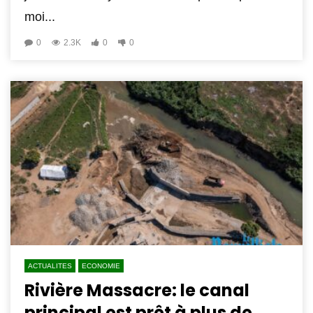
moi...
0
2.3K
0
0
ACTUALITES
ECONOMIE
Rivière Massacre: le canal
principal est prêt à plus de