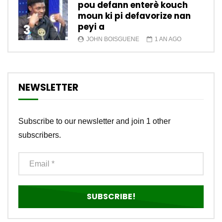
pou defann enterè kouch
moun ki pi defavorize nan
peyi a
3
JOHN BOISGUENE
1 AN AGO
NEWSLETTER
Subscribe to our newsletter and join 1 other
subscribers.