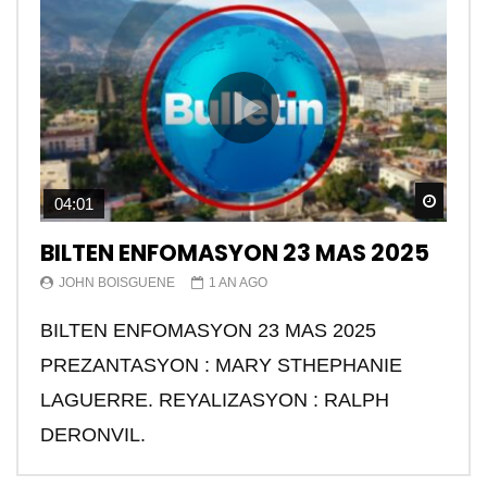
Watch
04:01
BILTEN ENFOMASYON 23 MAS 2025
JOHN BOISGUENE
1 AN AGO
BILTEN ENFOMASYON 23 MAS 2025
PREZANTASYON : MARY STHEPHANIE
LAGUERRE. REYALIZASYON : RALPH
DERONVIL.