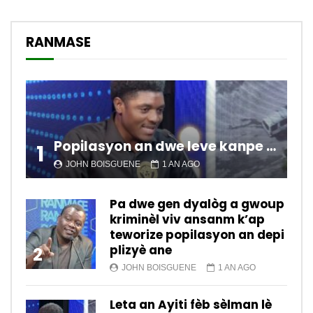
RANMASE
Popilasyon an dwe leve kanpe pou chanje sitiyasyon kawotik l’ap viv nan peyi a.
1
JOHN BOISGUENE
1 AN AGO
Pa dwe gen dyalòg a gwoup
kriminèl viv ansanm k’ap
teworize popilasyon an depi
plizyè ane
2
JOHN BOISGUENE
1 AN AGO
Leta an Ayiti fèb sèlman lè