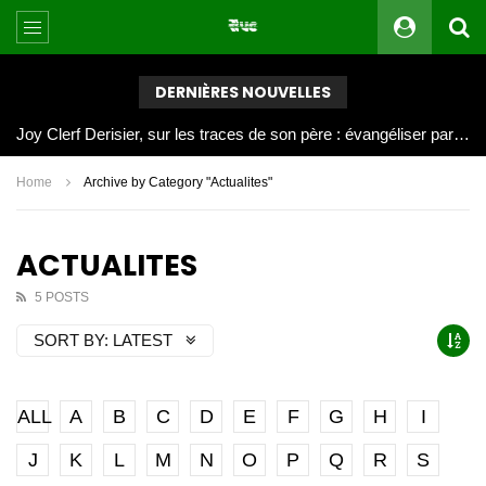
DERNIÈRES NOUVELLES
Joy Clerf Derisier, sur les traces de son père : évangéliser par la musique
Home
Archive by Category "Actualites"
ACTUALITES
5 POSTS
SORT BY:
LATEST
ALL
A
B
C
D
E
F
G
H
I
J
K
L
M
N
O
P
Q
R
S