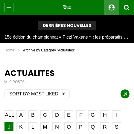
DERNIÈRES NOUVELLES
Joy Clerf Derisier, sur les traces de son père : évangéliser par la musique
Home
Archive by Category "Actualites"
ACTUALITES
0 POSTS
SORT BY:
MOST LIKED
ALL
A
B
C
D
E
F
G
H
I
J
K
L
M
N
O
P
Q
R
S