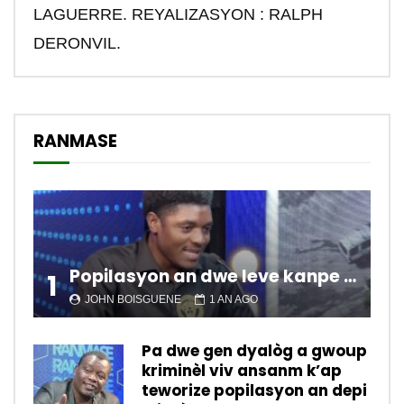
LAGUERRE. REYALIZASYON : RALPH
DERONVIL.
RANMASE
Popilasyon an dwe leve kanpe pou chanje sitiyasyon kawotik l’ap viv nan peyi a.
1
JOHN BOISGUENE
1 AN AGO
Pa dwe gen dyalòg a gwoup
kriminèl viv ansanm k’ap
teworize popilasyon an depi