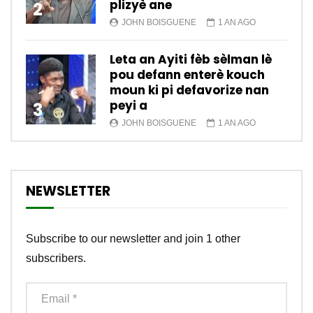
plizyè ane
2
JOHN BOISGUENE
1 AN AGO
Leta an Ayiti fèb sèlman lè
pou defann enterè kouch
moun ki pi defavorize nan
peyi a
3
JOHN BOISGUENE
1 AN AGO
NEWSLETTER
Subscribe to our newsletter and join 1 other
subscribers.