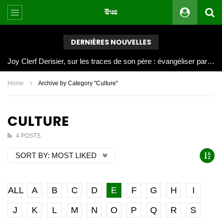
DERNIÈRES NOUVELLES
Joy Clerf Derisier, sur les traces de son père : évangéliser par la musique
Home
Archive by Category "Culture"
CULTURE
4 POSTS
SORT BY:
MOST LIKED
ALL
A
B
C
D
E
F
G
H
I
J
K
L
M
N
O
P
Q
R
S