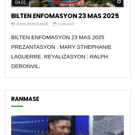
Watch
04:01
BILTEN ENFOMASYON 23 MAS 2025
JOHN BOISGUENE
1 AN AGO
BILTEN ENFOMASYON 23 MAS 2025
PREZANTASYON : MARY STHEPHANIE
LAGUERRE. REYALIZASYON : RALPH
DERONVIL.
RANMASE