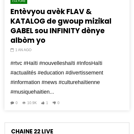
CULTURE
Entèvyou avèk FLAV &
KATALOG de gwoup mizikal
GABEL sou INFINITY dènye
albòm yo
1 AN AGO
#rtvc #Haïti #nouvelleshaïti #InfosHaïti
#actualités #education #divertissement
#information #news #culturehaïtienne
#musiquehaitien...
0
10.9K
1
0
CHAINE 22 LIVE