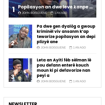
Popilasyon an dwe leve kanpe pou chanje sitiyasyon kawotik l’ap viv nan peyi a.
1
JOHN BOISGUENE
1 AN AGO
Pa dwe gen dyalòg a gwoup
kriminèl viv ansanm k’ap
teworize popilasyon an depi
plizyè ane
2
JOHN BOISGUENE
1 AN AGO
Leta an Ayiti fèb sèlman lè
pou defann enterè kouch
moun ki pi defavorize nan
peyi a
3
JOHN BOISGUENE
1 AN AGO
NEWSLETTER