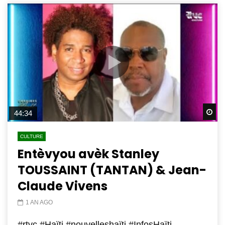
Wa
44:34
CULTURE
Entèvyou avèk Stanley
TOUSSAINT (TANTAN) & Jean-
Claude Vivens
1 AN AGO
#rtvc #Haïti #nouvelleshaïti #InfosHaïti