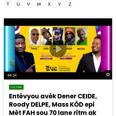
T
U
V
W
X
Y
Z
Wa
44:34
CULTURE
Entèvyou avèk Dener CEIDE,
Roody DELPE, Mass KÒD epi
Mèt FAH sou 70 lane ritm ak