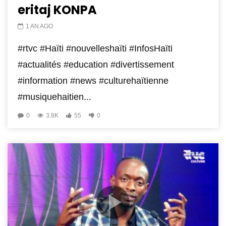
eritaj KONPA
1 AN AGO
#rtvc #Haïti #nouvelleshaïti #InfosHaïti
#actualités #education #divertissement
#information #news #culturehaïtienne
#musiquehaitien...
0
3.8K
55
0