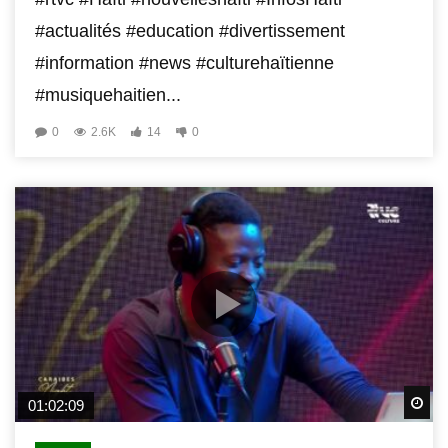
#actualités #education #divertissement
#information #news #culturehaïtienne
#musiquehaitien...
0
2.6K
14
0
Wa
01:02:09