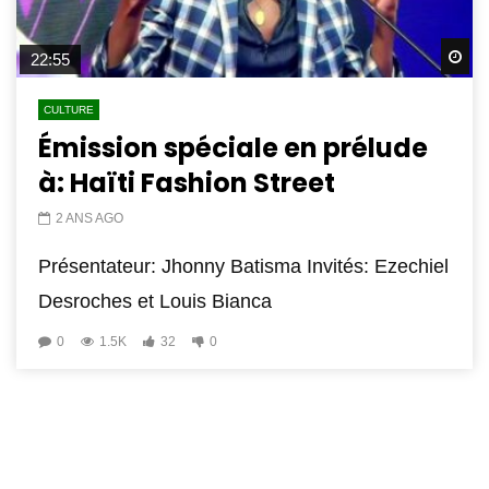
Wa
22:55
CULTURE
Émission spéciale en prélude
à: Haïti Fashion Street
2 ANS AGO
Présentateur: Jhonny Batisma Invités: Ezechiel
Desroches et Louis Bianca
0
1.5K
32
0