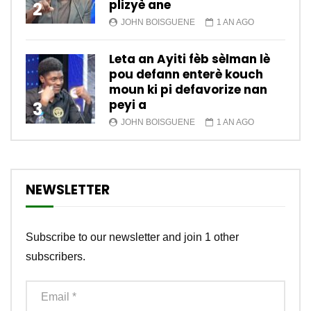
plizyè ane
2
JOHN BOISGUENE
1 AN AGO
Leta an Ayiti fèb sèlman lè
pou defann enterè kouch
moun ki pi defavorize nan
peyi a
3
JOHN BOISGUENE
1 AN AGO
NEWSLETTER
Subscribe to our newsletter and join 1 other
subscribers.