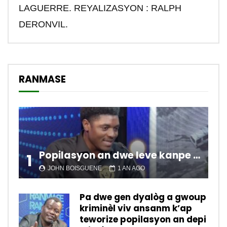
LAGUERRE. REYALIZASYON : RALPH
DERONVIL.
RANMASE
Popilasyon an dwe leve kanpe pou chanje sitiyasyon kawotik l’ap viv nan peyi a.
1
JOHN BOISGUENE
1 AN AGO
Pa dwe gen dyalòg a gwoup
kriminèl viv ansanm k’ap
teworize popilasyon an depi