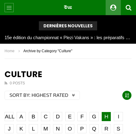
DERNIÈRES NOUVELLES
Joy Clerf Derisier, sur les traces de son père : évangéliser par la musique
Home
Archive by Category "Culture"
CULTURE
0 POSTS
SORT BY:
HIGHEST RATED
ALL
A
B
C
D
E
F
G
H
I
J
K
L
M
N
O
P
Q
R
S