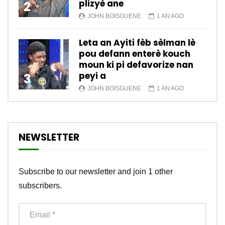
plizyè ane
2
JOHN BOISGUENE
1 AN AGO
Leta an Ayiti fèb sèlman lè
pou defann enterè kouch
moun ki pi defavorize nan
peyi a
3
JOHN BOISGUENE
1 AN AGO
NEWSLETTER
Subscribe to our newsletter and join 1 other
subscribers.