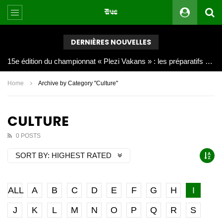
DERNIÈRES NOUVELLES
Joy Clerf Derisier, sur les traces de son père : évangéliser par la musique
Home
Archive by Category "Culture"
CULTURE
0 POSTS
SORT BY:
HIGHEST RATED
ALL
A
B
C
D
E
F
G
H
I
J
K
L
M
N
O
P
Q
R
S