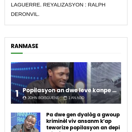
LAGUERRE. REYALIZASYON : RALPH
DERONVIL.
RANMASE
Popilasyon an dwe leve kanpe pou chanje sitiyasyon kawotik l’ap viv nan peyi a.
1
JOHN BOISGUENE
1 AN AGO
Pa dwe gen dyalòg a gwoup
kriminèl viv ansanm k’ap
teworize popilasyon an depi