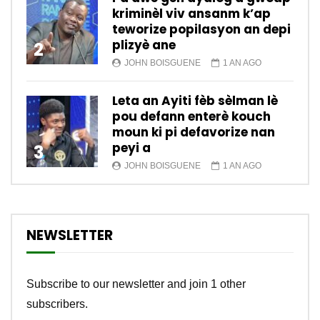
kriminèl viv ansanm k’ap
teworize popilasyon an depi
plizyè ane
2
JOHN BOISGUENE
1 AN AGO
Leta an Ayiti fèb sèlman lè
pou defann enterè kouch
moun ki pi defavorize nan
peyi a
3
JOHN BOISGUENE
1 AN AGO
NEWSLETTER
Subscribe to our newsletter and join 1 other
subscribers.