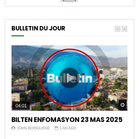
BULLETIN DU JOUR
Watch
04:01
BILTEN ENFOMASYON 23 MAS 2025
JOHN BOISGUENE
1 AN AGO