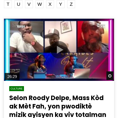
T
U
V
W
X
Y
Z
Wa
26:29
CULTURE
Selon Roody Delpe, Mass Kòd
ak Mèt Fah, yon pwodiktè
mizik ayisyen ka viv totalman