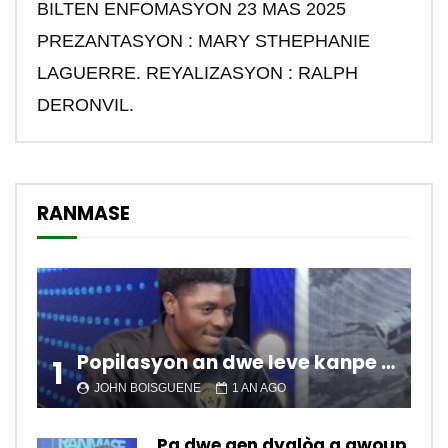
BILTEN ENFOMASYON 23 MAS 2025
PREZANTASYON : MARY STHEPHANIE
LAGUERRE. REYALIZASYON : RALPH
DERONVIL.
RANMASE
Popilasyon an dwe leve kanpe pou chanje sitiyasyon kawotik l’ap viv nan peyi a.
1
JOHN BOISGUENE
1 AN AGO
Pa dwe gen dyalòg a gwoup