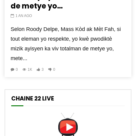
de metye yo…
1 AN AGO
Selon Roody Delpe, Mass Kòd ak Mèt Fah, si
tout eleman yo respekte, yo kwè pwodiktè
mizik ayisyen ka viv totalman de metye yo,
mete...
0
1K
3
0
CHAINE 22 LIVE