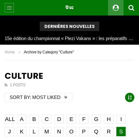
DERNIÈRES NOUVELLES
Joy Clerf Derisier, sur les traces de son père : évangéliser par la musique
Home
Archive by Category "Culture"
CULTURE
1 POSTS
SORT BY:
MOST LIKED
ALL
A
B
C
D
E
F
G
H
I
J
K
L
M
N
O
P
Q
R
S