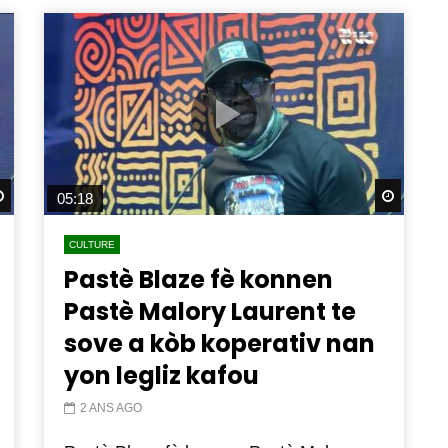
Watch Later
Watch 
05:18
CULTURE
Pastè Blaze fè konnen
Pastè Malory Laurent te
sove a kòb koperativ nan
yon legliz kafou
2 ANS AGO