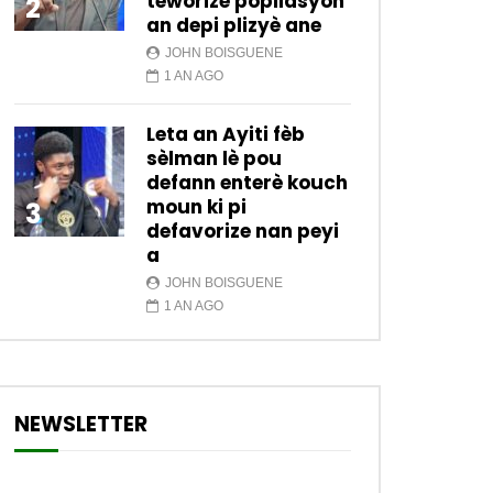
teworize popilasyon
2
an depi plizyè ane
JOHN BOISGUENE
1 AN AGO
Leta an Ayiti fèb
sèlman lè pou
defann enterè kouch
moun ki pi
3
defavorize nan peyi
a
JOHN BOISGUENE
1 AN AGO
NEWSLETTER