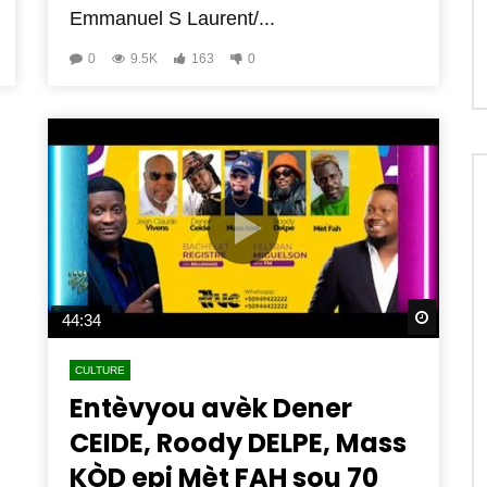
Emmanuel S Laurent/...
0
9.5K
163
0
Watch 
44:34
CULTURE
Entèvyou avèk Dener
CEIDE, Roody DELPE, Mass
KÒD epi Mèt FAH sou 70