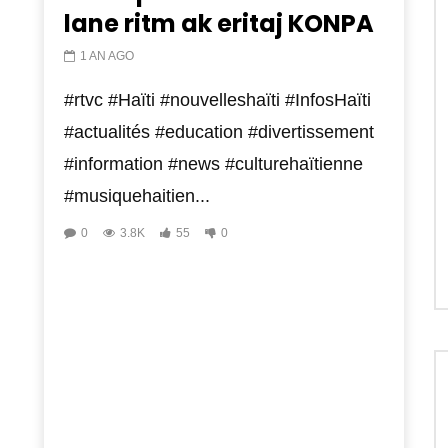
lane ritm ak eritaj KONPA
1 AN AGO
#rtvc #Haïti #nouvelleshaïti #InfosHaïti
#actualités #education #divertissement
#information #news #culturehaïtienne
#musiquehaitien...
0
3.8K
55
0