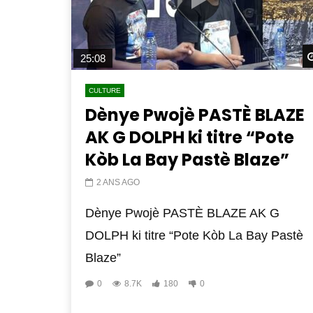
25:08
CULTURE
Dènye Pwojè PASTÈ BLAZE
AK G DOLPH ki titre “Pote
Kòb La Bay Pastè Blaze”
2 ANS AGO
Dènye Pwojè PASTÈ BLAZE AK G
DOLPH ki titre “Pote Kòb La Bay Pastè
Blaze”
0
8.7K
180
0