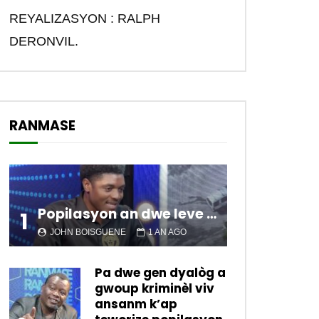
REYALIZASYON : RALPH
DERONVIL.
RANMASE
Later
Popilasyon an dwe leve kanpe pou chanje sitiyasyon kawotik l’ap viv nan peyi a.
1
JOHN BOISGUENE
1 AN AGO
Pa dwe gen dyalòg a
gwoup kriminèl viv
ansanm k’ap