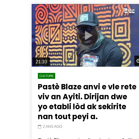
21:10
CULTURE
Pastè Blaze anvi e vle rete
viv an Ayiti. Dirijan dwe
yo etabli lòd ak sekirite
nan tout peyi a.
2 ANS AGO