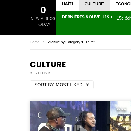
HAÏTI
CULTURE
ECONO
0
DERNIÈRES NOUVELLES
NEW VIDEOS
TODAY
Home
Archive by Category "Culture"
CULTURE
60 POSTS
SORT BY:
MOST LIKED