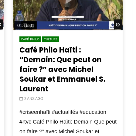
Watch Later
Watch 
01:16:01
CAFÉ PHILO
CULTURE
Café Philo Haïti :
“Demain: Que peut on
faire ?” avec Michel
Soukar et Emmanuel S.
Laurent
2 ANS AGO
#criseenhaïti #actualités #education
#rtvc Café Philo Haïti: Demain Que peut
on faire ?” avec Michel Soukar et