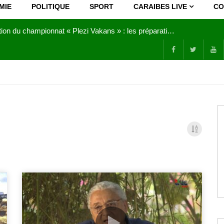
MIE
POLITIQUE
SPORT
CARAIBES LIVE
CO
Joy Clerf Derisier, sur les traces de son père : évangéliser par la musique