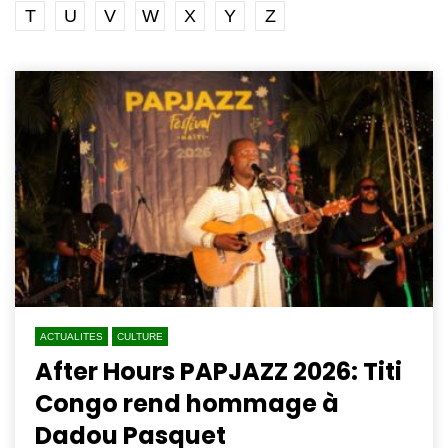
T
U
V
W
X
Y
Z
ACTUALITES
CULTURE
After Hours PAPJAZZ 2026: Titi
Congo rend hommage à
Dadou Pasquet