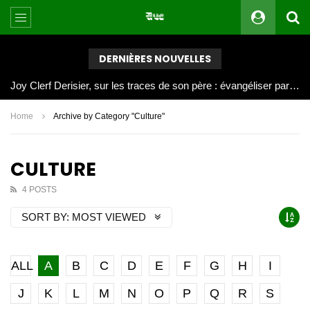
DERNIÈRES NOUVELLES
Joy Clerf Derisier, sur les traces de son père : évangéliser par la musique
Home
Archive by Category "Culture"
CULTURE
4 POSTS
SORT BY:
MOST VIEWED
ALL
A
B
C
D
E
F
G
H
I
J
K
L
M
N
O
P
Q
R
S