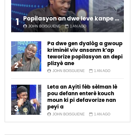
Popilasyon an dwe leve kanpe pou chanje sitiyasyon kawotik l’ap viv nan peyi a.
1
JOHN BOISGUENE
1 AN AGO
Pa dwe gen dyalòg a gwoup
kriminèl viv ansanm k’ap
teworize popilasyon an depi
plizyè ane
2
JOHN BOISGUENE
1 AN AGO
Leta an Ayiti fèb sèlman lè
pou defann enterè kouch
moun ki pi defavorize nan
peyi a
3
JOHN BOISGUENE
1 AN AGO