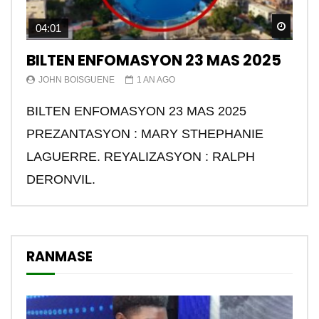
Watch
04:01
BILTEN ENFOMASYON 23 MAS 2025
JOHN BOISGUENE
1 AN AGO
BILTEN ENFOMASYON 23 MAS 2025
PREZANTASYON : MARY STHEPHANIE
LAGUERRE. REYALIZASYON : RALPH
DERONVIL.
RANMASE