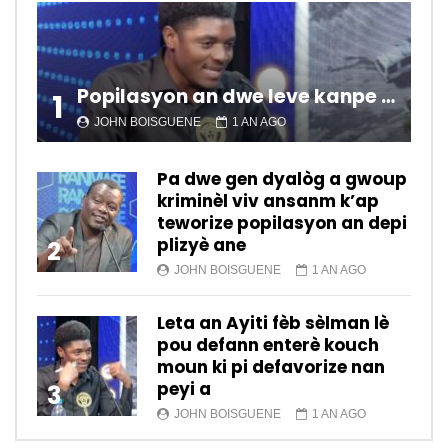
Popilasyon an dwe leve kanpe pou chanje sitiyasyon kawotik l’ap viv nan peyi a.
1
JOHN BOISGUENE
1 AN AGO
Pa dwe gen dyalòg a gwoup
kriminèl viv ansanm k’ap
teworize popilasyon an depi
plizyè ane
2
JOHN BOISGUENE
1 AN AGO
Leta an Ayiti fèb sèlman lè
pou defann enterè kouch
moun ki pi defavorize nan
peyi a
3
JOHN BOISGUENE
1 AN AGO