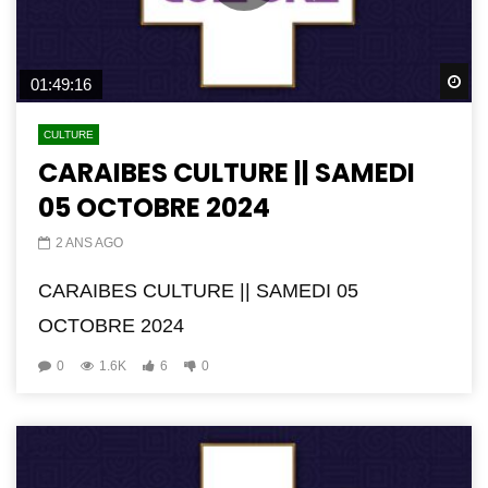
Wa
01:49:16
CULTURE
CARAIBES CULTURE || SAMEDI
05 OCTOBRE 2024
2 ANS AGO
CARAIBES CULTURE || SAMEDI 05
OCTOBRE 2024
0
1.6K
6
0