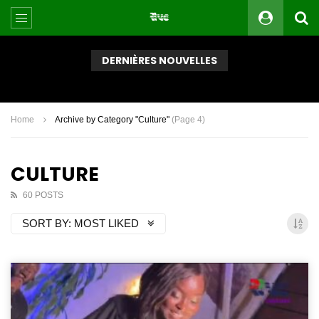
DERNIÈRES NOUVELLES
Nécrologie : Pierre Richard Jean-Jacques, une voix du journalisme sportif s’est éteinte dans le Grand Sud
Home
Archive by Category "Culture"
(Page 4)
CULTURE
60 POSTS
SORT BY:
MOST LIKED