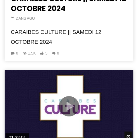
OCTOBRE 2024
2 ANS AGO
CARAIBES CULTURE || SAMEDI 12
OCTOBRE 2024
0
1.5K
5
0
Wa
01:32:01