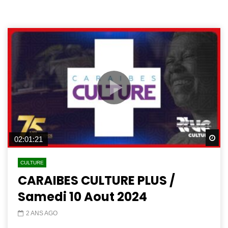
Wa
02:01:21
CULTURE
CARAIBES CULTURE PLUS /
Samedi 10 Aout 2024
2 ANS AGO