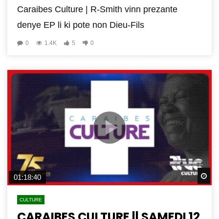
Caraibes Culture | R-Smith vinn prezante
denye EP li ki pote non Dieu-Fils
0
1.4K
5
0
Wa
01:18:40
CULTURE
CARAIBES CULTURE || SAMEDI 12