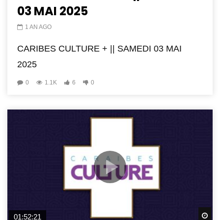
03 MAI 2025
1 AN AGO
CARIBES CULTURE + || SAMEDI 03 MAI
2025
0
1.1K
6
0
Wa
01:52:21