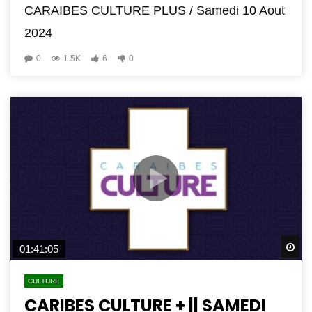
CARAIBES CULTURE PLUS / Samedi 10 Aout
2024
0
1.5K
6
0
Wa
01:41:05
CULTURE
CARIBES CULTURE + || SAMEDI