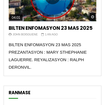
Watch
04:01
BILTEN ENFOMASYON 23 MAS 2025
JOHN BOISGUENE
1 AN AGO
BILTEN ENFOMASYON 23 MAS 2025
PREZANTASYON : MARY STHEPHANIE
LAGUERRE. REYALIZASYON : RALPH
DERONVIL.
RANMASE