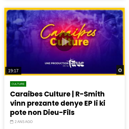
Wa
19:17
CULTURE
Caraibes Culture | R-Smith
vinn prezante denye EP li ki
pote non Dieu-Fils
2 ANS AGO