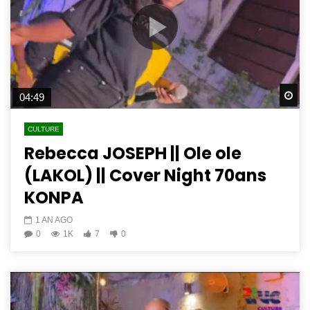
Wa
04:49
CULTURE
Rebecca JOSEPH || Ole ole
(LAKOL) || Cover Night 70ans
KONPA
1 AN AGO
0
1K
7
0