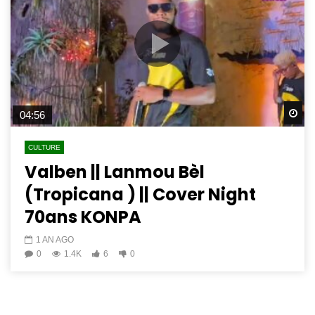
Wa
04:56
CULTURE
Valben || Lanmou Bèl
(Tropicana ) || Cover Night
70ans KONPA
1 AN AGO
0
1.4K
6
0