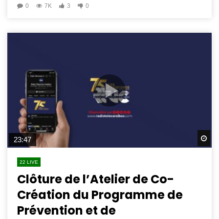
0
7K
3
0
Wa
23:47
22 LIVE
Clôture de l’Atelier de Co-
Création du Programme de
Prévention et de