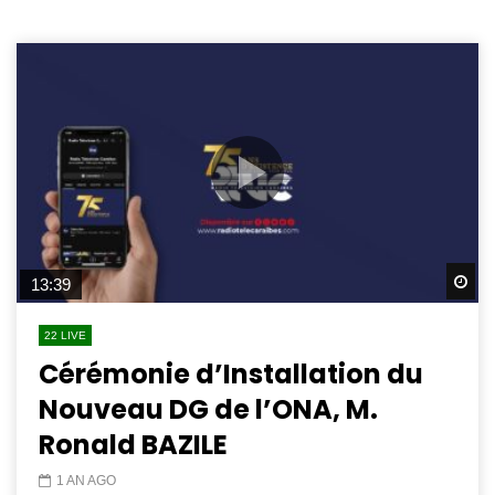
Wa
13:39
22 LIVE
Cérémonie d’Installation du
Nouveau DG de l’ONA, M.
Ronald BAZILE
1 AN AGO