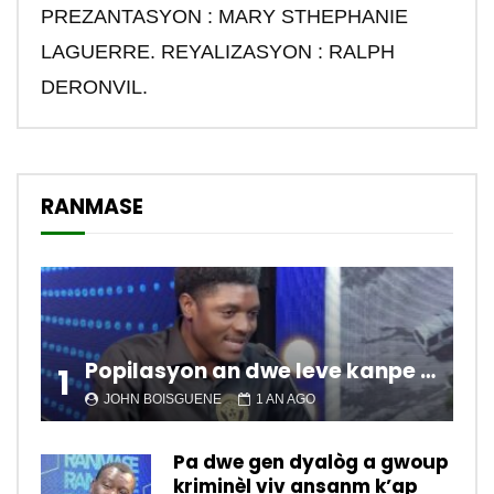
PREZANTASYON : MARY STHEPHANIE
LAGUERRE. REYALIZASYON : RALPH
DERONVIL.
RANMASE
Popilasyon an dwe leve kanpe pou chanje sitiyasyon kawotik l’ap viv nan peyi a.
1
JOHN BOISGUENE
1 AN AGO
Pa dwe gen dyalòg a gwoup
kriminèl viv ansanm k’ap