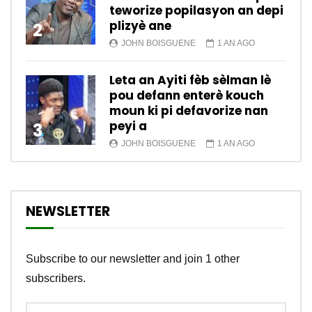
teworize popilasyon an depi
plizyè ane
2
JOHN BOISGUENE
1 AN AGO
Leta an Ayiti fèb sèlman lè
pou defann enterè kouch
moun ki pi defavorize nan
peyi a
3
JOHN BOISGUENE
1 AN AGO
NEWSLETTER
Subscribe to our newsletter and join 1 other
subscribers.