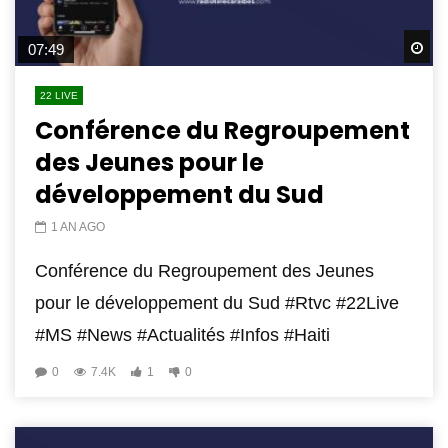
Wa
07:49
22 LIVE
Conférence du Regroupement
des Jeunes pour le
développement du Sud
1 AN AGO
Conférence du Regroupement des Jeunes
pour le développement du Sud #Rtvc #22Live
#MS #News #Actualités #Infos #Haiti
0
7.4K
1
0