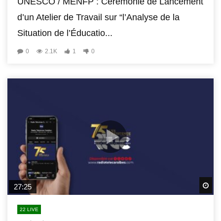
UNESCO / MENFP : Cérémonie de Lancement
d’un Atelier de Travail sur “l’Analyse de la
Situation de l’Éducatio...
0
2.1K
1
0
Wa
27:25
22 LIVE