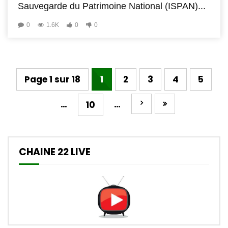
Sauvegarde du Patrimoine National (ISPAN)...
0
1.6K
0
0
Page 1 sur 18
1
2
3
4
5
…
…
10
CHAINE 22 LIVE