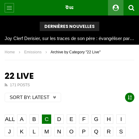
DERNIÈRES NOUVELLES
Joy Clerf Derisier, sur les traces de son père : évangéliser par la musique
Home
Emissions
Archive by Category "22 Live"
22 LIVE
171 POSTS
SORT BY:
LATEST
ALL
A
B
C
D
E
F
G
H
I
J
K
L
M
N
O
P
Q
R
S