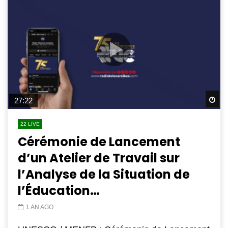
Wa
27:22
22 LIVE
Cérémonie de Lancement
d’un Atelier de Travail sur
l’Analyse de la Situation de
l’Éducation…
1 AN AGO