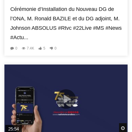
Cérémonie d’Installation du Nouveau DG de
l’ONA, M. Ronald BAZILE et du DG adjoint, M.
Johnson ABSOLUS #Rtvc #22Live #MS #News
#Actu...
0
7.4K
5
0
Wa
25:54