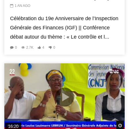
1 AN AGO
Célébration du 19e Anniversaire de l’Inspection
Générale des Finances (IGF) || Conférence
débat autour du thème : « Le contrôle et l...
0
2.7K
4
0
Wa
16:20