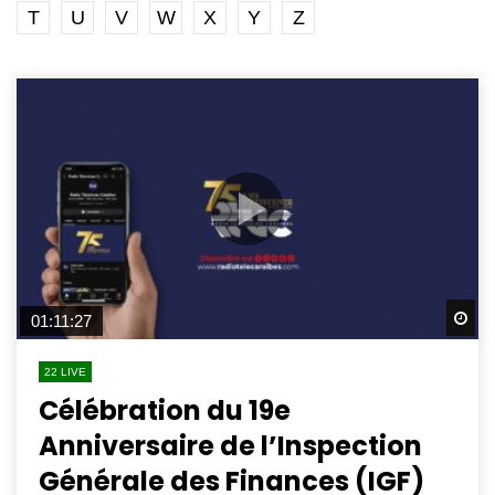
T
U
V
W
X
Y
Z
Wa
01:11:27
22 LIVE
Célébration du 19e
Anniversaire de l’Inspection
Générale des Finances (IGF)