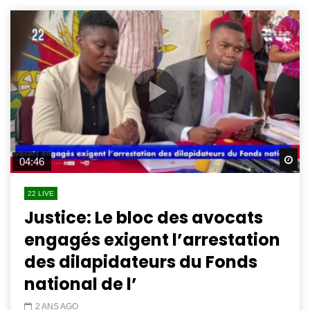
Wa
04:46
22 LIVE
Justice: Le bloc des avocats
engagés exigent l’arrestation
des dilapidateurs du Fonds
national de l’
2 ANS AGO