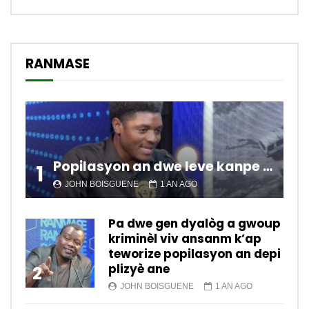
RANMASE
Popilasyon an dwe leve kanpe pou chanje sitiyasyon kawotik l’ap viv nan peyi a.
1
JOHN BOISGUENE
1 AN AGO
Pa dwe gen dyalòg a gwoup
kriminèl viv ansanm k’ap
teworize popilasyon an depi
plizyè ane
2
JOHN BOISGUENE
1 AN AGO