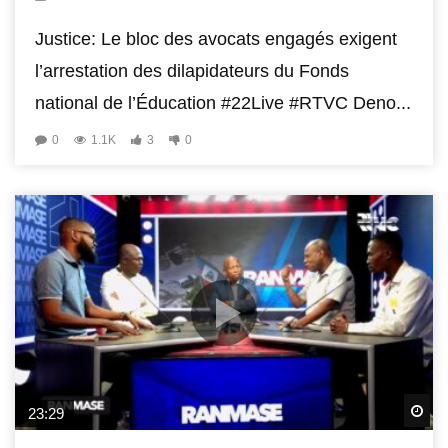
Justice: Le bloc des avocats engagés exigent
l’arrestation des dilapidateurs du Fonds
national de l’Éducation #22Live #RTVC Deno...
0
1.1K
3
0
Wa
23:29