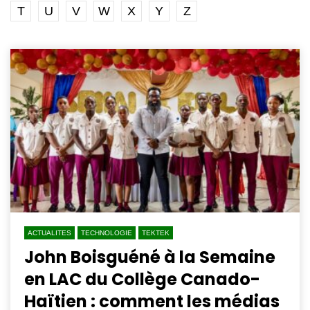
T
U
V
W
X
Y
Z
ACTUALITES
TECHNOLOGIE
TEKTEK
John Boisguéné à la Semaine
en LAC du Collège Canado-
Haïtien : comment les médias