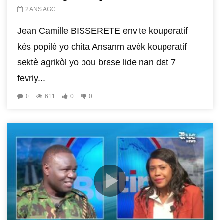
2 ANS AGO
Jean Camille BISSERETE envite kouperatif
kès popilè yo chita Ansanm avèk kouperatif
sektè agrikòl yo pou brase lide nan dat 7
fevriy...
0
611
0
0