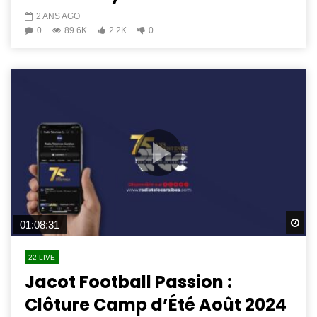
2 ANS AGO
0
89.6K
2.2K
0
Wa
01:08:31
22 LIVE
Jacot Football Passion :
Clôture Camp d’Été Août 2024