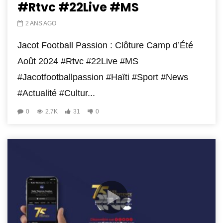
#Rtvc #22Live #MS
2 ANS AGO
Jacot Football Passion : Clôture Camp d’Été
Août 2024 #Rtvc #22Live #MS
#Jacotfootballpassion #Haïti #Sport #News
#Actualité #Cultur...
0
2.7K
31
0