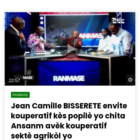
Wa
22:57
RANMASE
Jean Camille BISSERETE envite
kouperatif kès popilè yo chita
Ansanm avèk kouperatif
sektè agrikòl yo