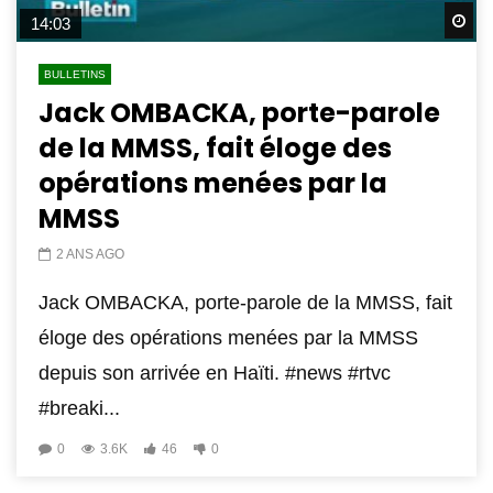
Wa
14:03
BULLETINS
Jack OMBACKA, porte-parole
de la MMSS, fait éloge des
opérations menées par la
MMSS
2 ANS AGO
Jack OMBACKA, porte-parole de la MMSS, fait
éloge des opérations menées par la MMSS
depuis son arrivée en Haïti. #news #rtvc
#breaki...
0
3.6K
46
0