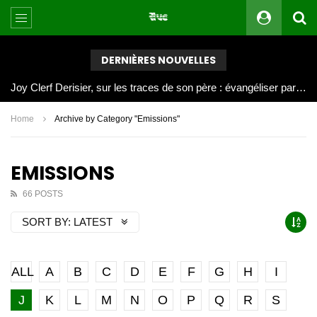
DERNIÈRES NOUVELLES
Joy Clerf Derisier, sur les traces de son père : évangéliser par la musique
Home
Archive by Category "Emissions"
EMISSIONS
66 POSTS
SORT BY:
LATEST
ALL
A
B
C
D
E
F
G
H
I
J
K
L
M
N
O
P
Q
R
S