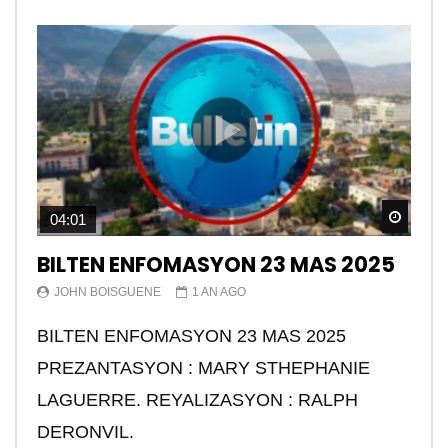
Watch
04:01
BILTEN ENFOMASYON 23 MAS 2025
JOHN BOISGUENE
1 AN AGO
BILTEN ENFOMASYON 23 MAS 2025
PREZANTASYON : MARY STHEPHANIE
LAGUERRE. REYALIZASYON : RALPH
DERONVIL.