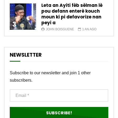
Leta an Ayiti fèb sèlman lè
pou defann enterè kouch
moun ki pi defavorize nan
peyi a
3
JOHN BOISGUENE
1 AN AGO
NEWSLETTER
Subscribe to our newsletter and join 1 other
subscribers.