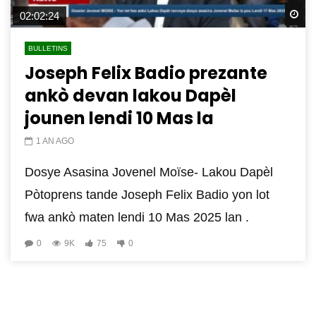
Wa
02:02:24
BULLETINS
Joseph Felix Badio prezante
ankò devan lakou Dapèl
jounen lendi 10 Mas la
1 AN AGO
Dosye Asasina Jovenel Moïse- Lakou Dapèl
Pòtoprens tande Joseph Felix Badio yon lot
fwa ankò maten lendi 10 Mas 2025 lan .
0
9K
75
0