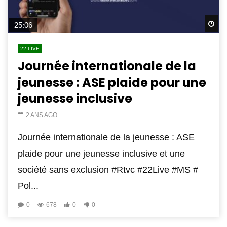
Wa
25:06
22 LIVE
Journée internationale de la
jeunesse : ASE plaide pour une
jeunesse inclusive
2 ANS AGO
Journée internationale de la jeunesse : ASE
plaide pour une jeunesse inclusive et une
société sans exclusion #Rtvc #22Live #MS #
Pol...
0
678
0
0