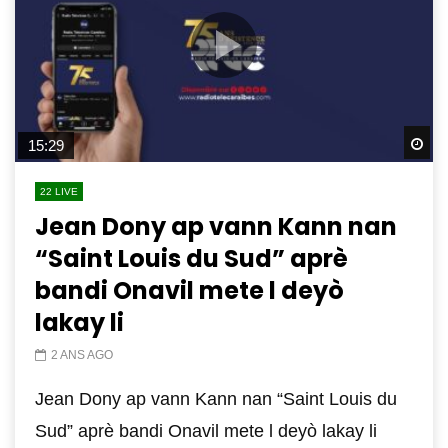
Wa
15:29
22 LIVE
Jean Dony ap vann Kann nan
“Saint Louis du Sud” aprè
bandi Onavil mete l deyò
lakay li
2 ANS AGO
Jean Dony ap vann Kann nan “Saint Louis du
Sud” aprè bandi Onavil mete l deyò lakay li