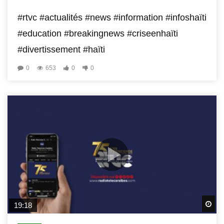
#rtvc #actualités #news #information #infoshaïti
#education #breakingnews #criseenhaïti
#divertissement #haïti
0
653
0
0
Wa
19:18