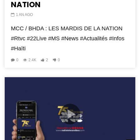
NATION
1 AN AGO
MCC / BHDA : LES MARDIS DE LA NATION
#Rtvc #22Live #MS #News #Actualités #Infos
#Haïti
0
2.4K
2
0