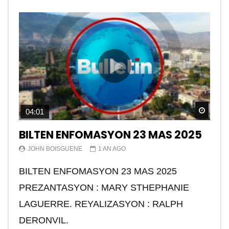
Watch
04:01
BILTEN ENFOMASYON 23 MAS 2025
JOHN BOISGUENE
1 AN AGO
BILTEN ENFOMASYON 23 MAS 2025
PREZANTASYON : MARY STHEPHANIE
LAGUERRE. REYALIZASYON : RALPH
DERONVIL.