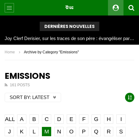
DERNIÈRES NOUVELLES
Joy Clerf Derisier, sur les traces de son père : évangéliser par la musique
Home
Archive by Category "Emissions"
EMISSIONS
161 POSTS
SORT BY:
LATEST
ALL
A
B
C
D
E
F
G
H
I
J
K
L
M
N
O
P
Q
R
S