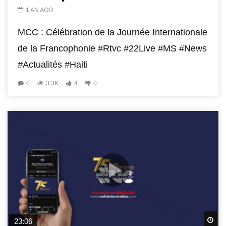
1 AN AGO
MCC : Célébration de la Journée Internationale
de la Francophonie #Rtvc #22Live #MS #News
#Actualités #Haiti
0
3.3K
4
0
Wa
23:06