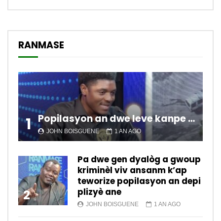
RANMASE
Popilasyon an dwe leve kanpe pou chanje sitiyasyon kawotik l’ap viv nan peyi a.
1
JOHN BOISGUENE
1 AN AGO
Pa dwe gen dyalòg a gwoup
kriminèl viv ansanm k’ap
teworize popilasyon an depi
plizyè ane
2
JOHN BOISGUENE
1 AN AGO