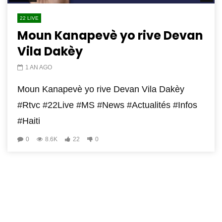
22 LIVE
Moun Kanapevè yo rive Devan
Vila Dakèy
1 AN AGO
Moun Kanapevè yo rive Devan Vila Dakèy
#Rtvc #22Live #MS #News #Actualités #Infos
#Haiti
0
8.6K
22
0