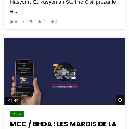
Nasyonal Edikasyon an Sterline Civil prezante
e...
0
1.7K
11
0
Wa
41:44
22 LIVE
MCC / BHDA : LES MARDIS DE LA