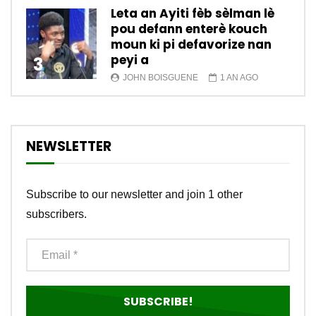
Leta an Ayiti fèb sèlman lè
pou defann enterè kouch
moun ki pi defavorize nan
peyi a
3
JOHN BOISGUENE
1 AN AGO
NEWSLETTER
Subscribe to our newsletter and join 1 other
subscribers.