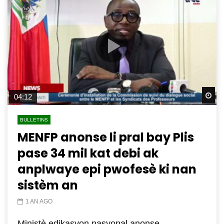
Wa
04:12
BULLETINS
MENFP anonse li pral bay Plis
pase 34 mil kat debi ak
anplwaye epi pwofesè ki nan
sistèm an
1 AN AGO
Ministè edikasyon nasyonal anonse