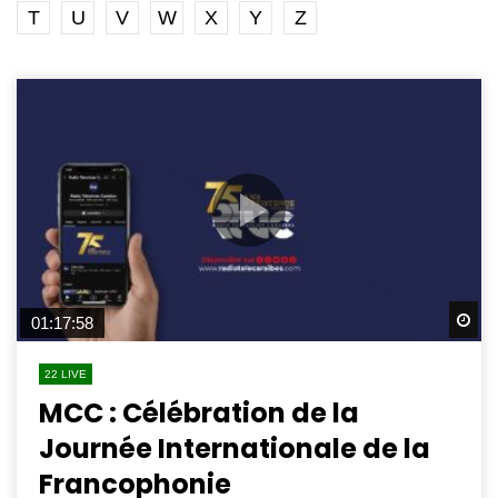
T
U
V
W
X
Y
Z
Wa
01:17:58
22 LIVE
MCC : Célébration de la
Journée Internationale de la
Francophonie