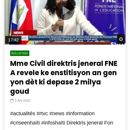
Wa
17:42
BULLETINS
Mme Civil direktris jeneral FNE
A revele ke enstitisyon an gen
yon dèt ki depase 2 milya
goud
1 AN AGO
#actualités #rtvc #news #information
#criseenhaïti #infoshaïti Direktris jeneral Fon