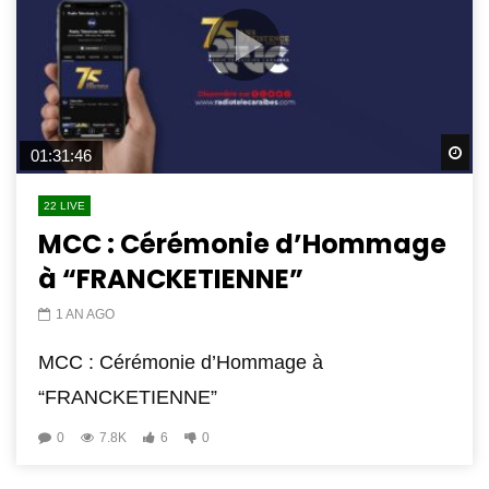
Wa
01:31:46
22 LIVE
MCC : Cérémonie d’Hommage
à “FRANCKETIENNE”
1 AN AGO
MCC : Cérémonie d’Hommage à
“FRANCKETIENNE”
0
7.8K
6
0