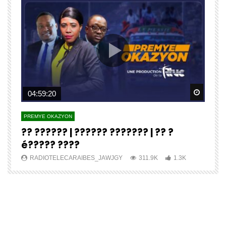
Watch Later
Watch 
04:59:20
PREMYE OKAZYON
P
?? ?????? | ?????? ??????? | ?? ?
E
é????? ????
J
RADIOTELECARAIBES_JAWJGY
311.9K
1.3K