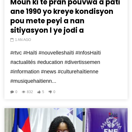
Moun ki te pran pouvwa a pati
ane 1990 yo kreye kondisyon
pou mete peyi a nan
sitiyasyon l ye jodi a
1 AN AGO
#rtvc #Haïti #nouvelleshaïti #InfosHaïti
#actualités #education #divertissemen
#information #news #culturehaïtienne
#musiquehaitienn...
0
832
5
0