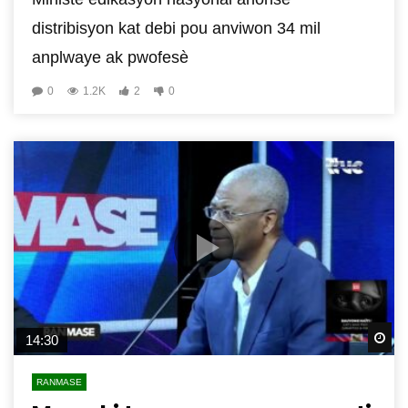
distribisyon kat debi pou anviwon 34 mil
anplwaye ak pwofesè
0
1.2K
2
0
Wa
14:30
RANMASE