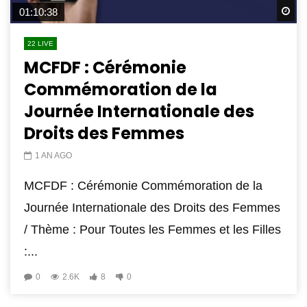
Wa
01:10:38
22 LIVE
MCFDF : Cérémonie
Commémoration de la
Journée Internationale des
Droits des Femmes
1 AN AGO
MCFDF : Cérémonie Commémoration de la
Journée Internationale des Droits des Femmes
/ Thème : Pour Toutes les Femmes et les Filles
:...
0
2.6K
8
0