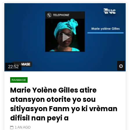
Wa
22:52
RANMASE
Marie Yolène Gilles atire
atansyon otorite yo sou
sitiyasyon Fanm yo ki vrèman
difisil nan peyi a
1 AN AGO