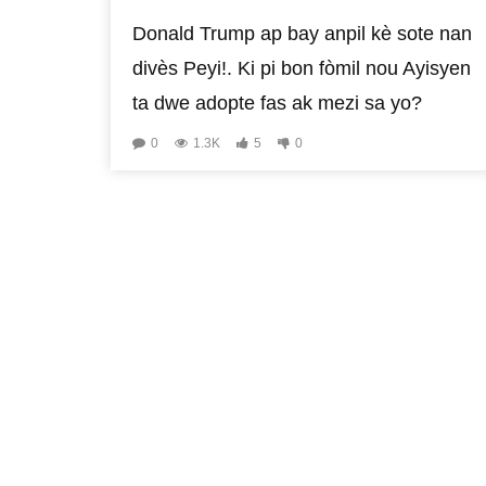
Donald Trump ap bay anpil kè sote nan
divès Peyi!. Ki pi bon fòmil nou Ayisyen
ta dwe adopte fas ak mezi sa yo?
0
1.3K
5
0