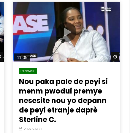
Watch Later
Watch 
11:05
RANMASE
Nou paka pale de peyi si
menm pwodui premye
nesesite nou yo depann
de peyi etranje daprè
Sterline C.
2 ANS AGO