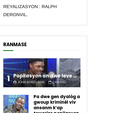
REYALIZASYON : RALPH
DERONVIL.
RANMASE
Popilasyon an dwe leve kanpe pou chanje sitiyasyon kawotik l’ap viv nan peyi a.
1
JOHN BOISGUENE
1 AN AGO
Later
Pa dwe gen dyalòg a
gwoup kriminèl viv
ansanm k’ap