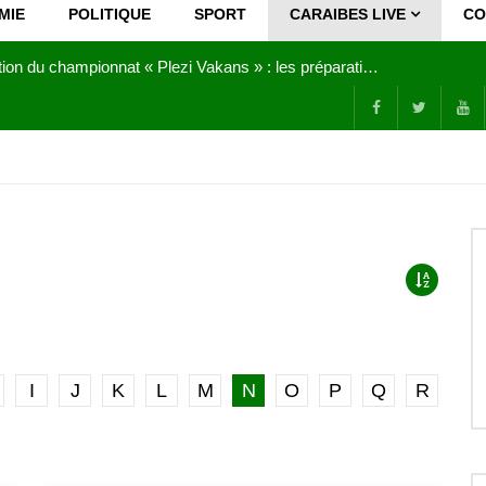
MIE
POLITIQUE
SPORT
CARAIBES LIVE
CO
Joy Clerf Derisier, sur les traces de son père : évangéliser par la musique
I
J
K
L
M
N
O
P
Q
R