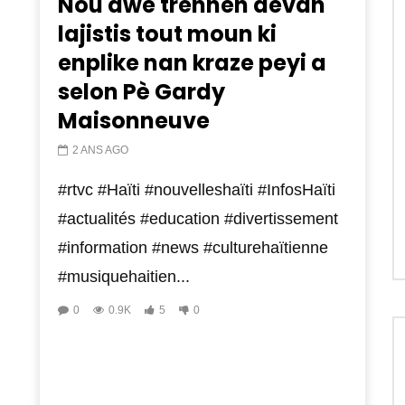
Nou dwe trennen devan
lajistis tout moun ki
enplike nan kraze peyi a
selon Pè Gardy
Maisonneuve
2 ANS AGO
#rtvc #Haïti #nouvelleshaïti #InfosHaïti
#actualités #education #divertissement
#information #news #culturehaïtienne
#musiquehaitien...
0
0.9K
5
0