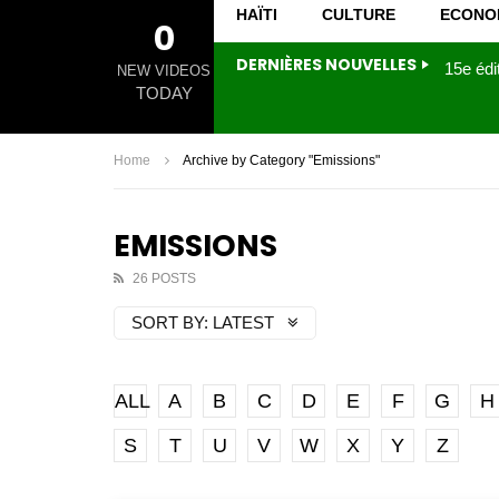
HAÏTI
CULTURE
ECONO
0
DERNIÈRES NOUVELLES
NEW VIDEOS
TODAY
Home
Archive by Category "Emissions"
EMISSIONS
26 POSTS
SORT BY:
LATEST
ALL
A
B
C
D
E
F
G
H
S
T
U
V
W
X
Y
Z