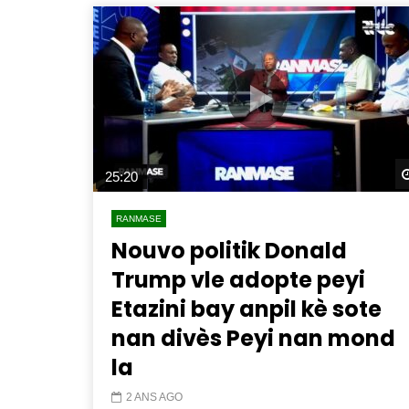
25:20
RANMASE
Nouvo politik Donald
Trump vle adopte peyi
Etazini bay anpil kè sote
nan divès Peyi nan mond
la
2 ANS AGO