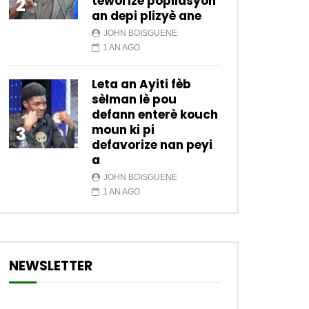
teworize popilasyon
2
an depi plizyè ane
JOHN BOISGUENE
1 AN AGO
Leta an Ayiti fèb
sèlman lè pou
defann enterè kouch
moun ki pi
3
defavorize nan peyi
a
JOHN BOISGUENE
1 AN AGO
NEWSLETTER