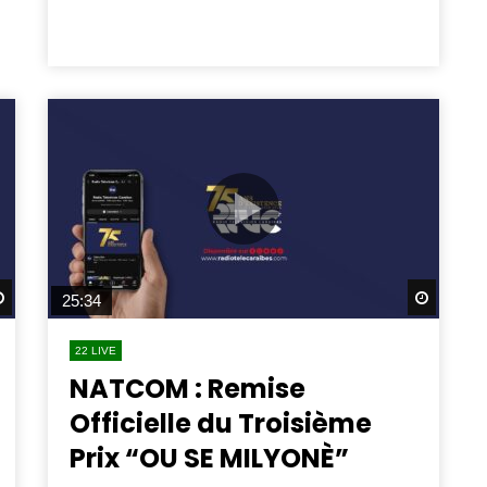
Watch Later
Watch 
25:34
22 LIVE
NATCOM : Remise
Officielle du Troisième
Prix “OU SE MILYONÈ”