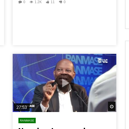
0
1.2K
11
0
Watch 
27:53
RANMASE