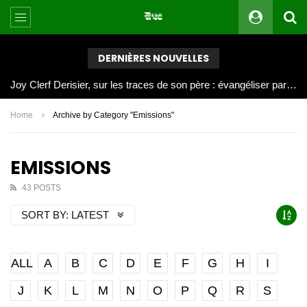
DERNIÈRES NOUVELLES
Joy Clerf Derisier, sur les traces de son père : évangéliser par la musique
Home
Archive by Category "Emissions"
EMISSIONS
43 POSTS
SORT BY:
LATEST
ALL
A
B
C
D
E
F
G
H
I
J
K
L
M
N
O
P
Q
R
S