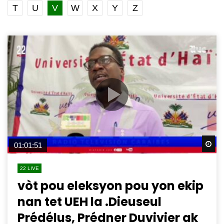
T
U
V
W
X
Y
Z
Wa
01:01:51
22 LIVE
vòt pou eleksyon pou yon ekip
nan tet UEH la .Dieuseul
Prédélus, Prédner Duvivier ak