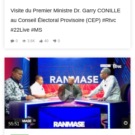
Visite du Premier Ministre Dr. Garry CONILLE
au Conseil Électoral Provisoire (CEP) #Rtvc
#22Live #MS
0
3.6K
40
0
Wa
55:51