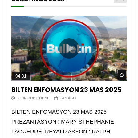
Watch
04:01
BILTEN ENFOMASYON 23 MAS 2025
JOHN BOISGUENE
1 AN AGO
BILTEN ENFOMASYON 23 MAS 2025
PREZANTASYON : MARY STHEPHANIE
LAGUERRE. REYALIZASYON : RALPH