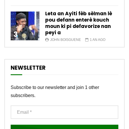
Leta an Ayiti fèb sèlman lè
pou defann enterè kouch
moun ki pi defavorize nan
peyi a
3
JOHN BOISGUENE
1 AN AGO
NEWSLETTER
Subscribe to our newsletter and join 1 other
subscribers.