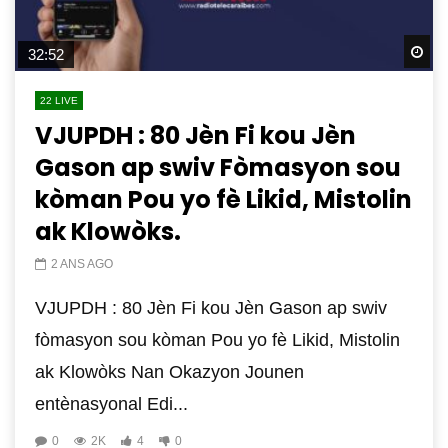
Wa
32:52
22 LIVE
VJUPDH : 80 Jèn Fi kou Jèn
Gason ap swiv Fòmasyon sou
kòman Pou yo fè Likid, Mistolin
ak Klowòks.
2 ANS AGO
VJUPDH : 80 Jèn Fi kou Jèn Gason ap swiv
fòmasyon sou kòman Pou yo fè Likid, Mistolin
ak Klowòks Nan Okazyon Jounen
entènasyonal Edi...
0
2K
4
0