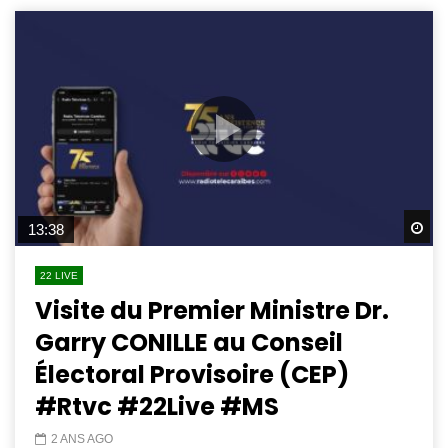
Wa
13:38
22 LIVE
Visite du Premier Ministre Dr.
Garry CONILLE au Conseil
Électoral Provisoire (CEP)
#Rtvc #22Live #MS
2 ANS AGO