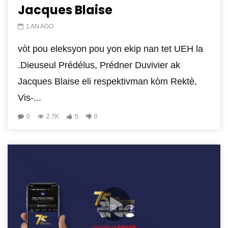
Jacques Blaise
1 AN AGO
vòt pou eleksyon pou yon ekip nan tet UEH la
.Dieuseul Prédélus, Prédner Duvivier ak
Jacques Blaise eli respektivman kòm Rektè,
Vis-...
0
2.7K
5
0