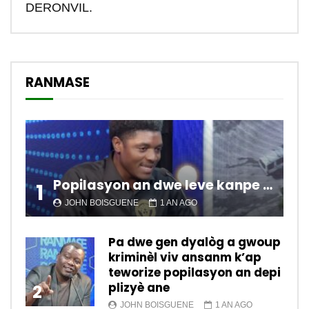
DERONVIL.
RANMASE
Popilasyon an dwe leve kanpe pou chanje sitiyasyon kawotik l’ap viv nan peyi a.
1
JOHN BOISGUENE
1 AN AGO
Pa dwe gen dyalòg a gwoup
kriminèl viv ansanm k’ap
teworize popilasyon an depi
plizyè ane
2
JOHN BOISGUENE
1 AN AGO