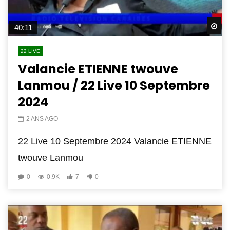
Wa
40:11
22 LIVE
Valancie ETIENNE twouve
Lanmou / 22 Live 10 Septembre
2024
2 ANS AGO
22 Live 10 Septembre 2024 Valancie ETIENNE
twouve Lanmou
0
0.9K
7
0