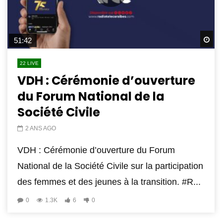
Wa
51:42
22 LIVE
VDH : Cérémonie d’ouverture
du Forum National de la
Société Civile
2 ANS AGO
VDH : Cérémonie d’ouverture du Forum
National de la Société Civile sur la participation
des femmes et des jeunes à la transition. #R...
0
1.3K
6
0