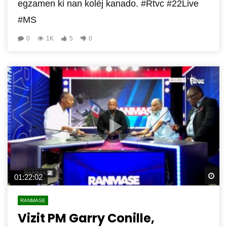
egzamen ki nan kolèj kanado. #Rtvc #22Live
#MS
0
1K
5
0
Wa
01:22:02
RANMASE
Vizit PM Garry Conille,