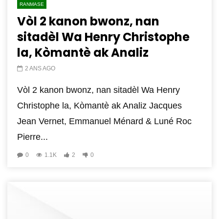
RANMASE
Vòl 2 kanon bwonz, nan
sitadèl Wa Henry Christophe
la, Kòmantè ak Analiz
2 ANS AGO
Vòl 2 kanon bwonz, nan sitadèl Wa Henry
Christophe la, Kòmantè ak Analiz Jacques
Jean Vernet, Emmanuel Ménard & Luné Roc
Pierre...
0
1.1K
2
0