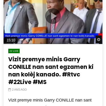
Wa
15:10
22 LIVE
Vizit premye minis Garry
CONILLE nan sant egzamen ki
nan kolèj kanado. #Rtvc
#22Live #MS
2 ANS AGO
Vizit premye minis Garry CONILLE nan sant