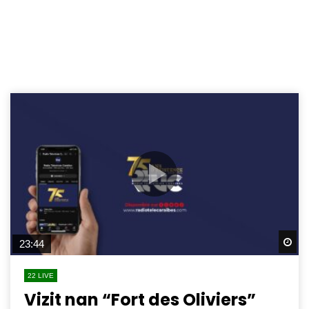
Wa
23:44
22 LIVE
Vizit nan “Fort des Oliviers”