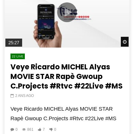
Wa
25:27
22 LIVE
Veye Ricardo MICHEL Alyas
MOVIE STAR Rapè Gwoup
C.Projects #Rtvc #22Live #MS
2 ANS AGO
Veye Ricardo MICHEL Alyas MOVIE STAR
Rapè Gwoup C.Projects #Rtvc #22Live #MS
0
861
7
0