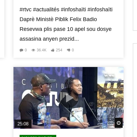
#rtvc #actualités #infoshaïti #infoshaïti
Daprè Ministè Piblik Felix Badio
Resevwa plis pase 10 apel sou dosye
assasina anyen prezid...
0
36.4K
254
0
Watch 
25:08