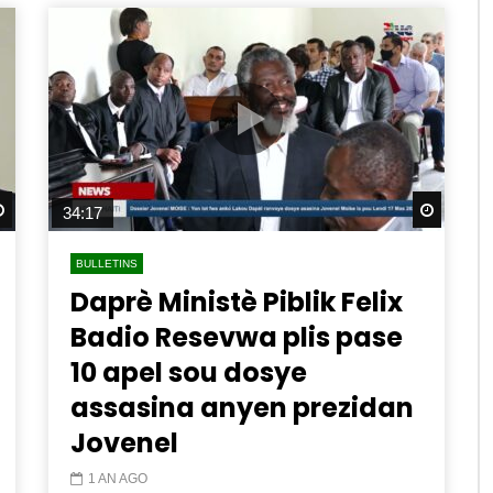
Watch Later
Watch 
34:17
BULLETINS
Daprè Ministè Piblik Felix
Badio Resevwa plis pase
10 apel sou dosye
assasina anyen prezidan
Jovenel
1 AN AGO