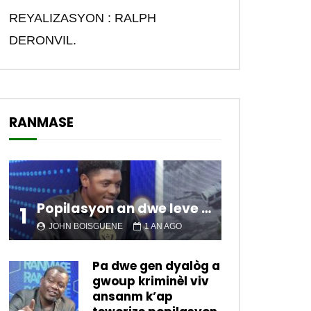
REYALIZASYON : RALPH
DERONVIL.
RANMASE
Popilasyon an dwe leve kanpe pou chanje sitiyasyon kawotik l’ap viv nan peyi a.
1
JOHN BOISGUENE
1 AN AGO
Pa dwe gen dyalòg a
gwoup kriminèl viv
Later
ansanm k’ap