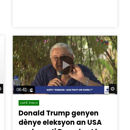
Watch Later
Watch 
06:41
CAFÉ PHILO
Donald Trump genyen
dènye eleksyon an USA