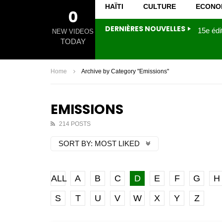
HAÏTI
CULTURE
ECONO
0
DERNIÈRES NOUVELLES
NEW VIDEOS
TODAY
Home
Archive by Category "Emissions"
EMISSIONS
214 POSTS
SORT BY:
MOST LIKED
ALL
A
B
C
D
E
F
G
H
S
T
U
V
W
X
Y
Z