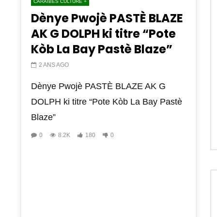
CARAIBES CULTURE +
Dènye Pwojè PASTÈ BLAZE
AK G DOLPH ki titre “Pote
Kòb La Bay Pastè Blaze”
2 ANS AGO
Dènye Pwojè PASTÈ BLAZE AK G
DOLPH ki titre “Pote Kòb La Bay Pastè
Blaze”
0
8.2K
180
0