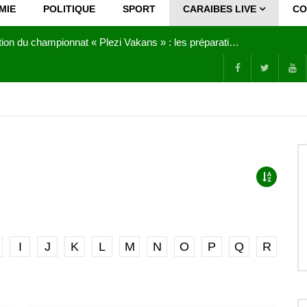
MIE
POLITIQUE
SPORT
CARAIBES LIVE
CO
Joy Clerf Derisier, sur les traces de son père : évangéliser par la musique
I
J
K
L
M
N
O
P
Q
R