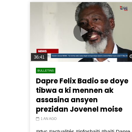
36:41
BULLETINS
Dapre Felix Badio se doye
tibwa a ki mennen ak
assasina ansyen
prezidan Jovenel moise
1 AN AGO
#rtvc #actualités #infoshaïti #haïti Dapre