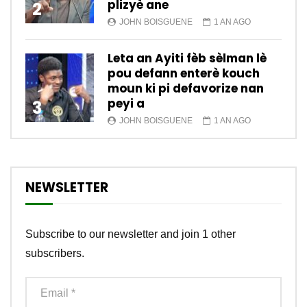
plizyè ane
2
JOHN BOISGUENE
1 AN AGO
Leta an Ayiti fèb sèlman lè
pou defann enterè kouch
moun ki pi defavorize nan
peyi a
3
JOHN BOISGUENE
1 AN AGO
NEWSLETTER
Subscribe to our newsletter and join 1 other
subscribers.