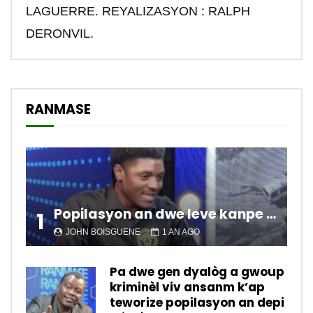
LAGUERRE. REYALIZASYON : RALPH
DERONVIL.
RANMASE
Popilasyon an dwe leve kanpe pou chanje sitiyasyon kawotik l’ap viv nan peyi a.
1
JOHN BOISGUENE
1 AN AGO
Pa dwe gen dyalòg a gwoup
kriminèl viv ansanm k’ap
teworize popilasyon an depi