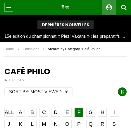
DERNIÈRES NOUVELLES
Joy Clerf Derisier, sur les traces de son père : évangéliser par la musique
Home
Emissions
Archive by Category "Café Philo"
CAFÉ PHILO
0 POSTS
SORT BY:
MOST VIEWED
ALL
A
B
C
D
E
F
G
H
I
J
K
L
M
N
O
P
Q
R
S