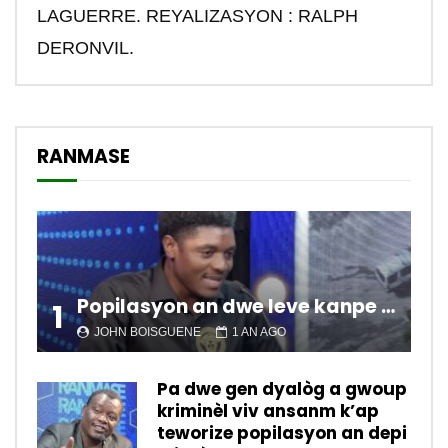
LAGUERRE. REYALIZASYON : RALPH
DERONVIL.
RANMASE
Popilasyon an dwe leve kanpe pou chanje sitiyasyon kawotik l’ap viv nan peyi a.
1
JOHN BOISGUENE
1 AN AGO
Pa dwe gen dyalòg a gwoup
kriminèl viv ansanm k’ap
teworize popilasyon an depi