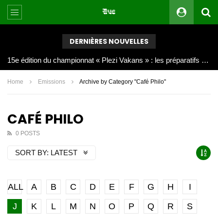
DERNIÈRES NOUVELLES
Joy Clerf Derisier, sur les traces de son père : évangéliser par la musique
Home
Emissions
Archive by Category "Café Philo"
CAFÉ PHILO
0 POSTS
SORT BY:
LATEST
ALL
A
B
C
D
E
F
G
H
I
J
K
L
M
N
O
P
Q
R
S