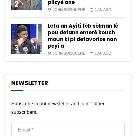
plizyè ane
2
JOHN BOISGUENE
1 AN AGO
Leta an Ayiti fèb sèlman lè
pou defann enterè kouch
moun ki pi defavorize nan
peyi a
3
JOHN BOISGUENE
1 AN AGO
NEWSLETTER
Subscribe to our newsletter and join 1 other
subscribers.