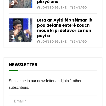
plizyè ane
2
JOHN BOISGUENE
1 AN AGO
Leta an Ayiti fèb sèlman lè
pou defann enterè kouch
moun ki pi defavorize nan
peyi a
3
JOHN BOISGUENE
1 AN AGO
NEWSLETTER
Subscribe to our newsletter and join 1 other
subscribers.