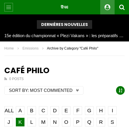
DERNIÈRES NOUVELLES
Joy Clerf Derisier, sur les traces de son père : évangéliser par la musique
Home
Emissions
Archive by Category "Café Philo"
CAFÉ PHILO
0 POSTS
SORT BY:
MOST COMMENTED
ALL
A
B
C
D
E
F
G
H
I
J
K
L
M
N
O
P
Q
R
S