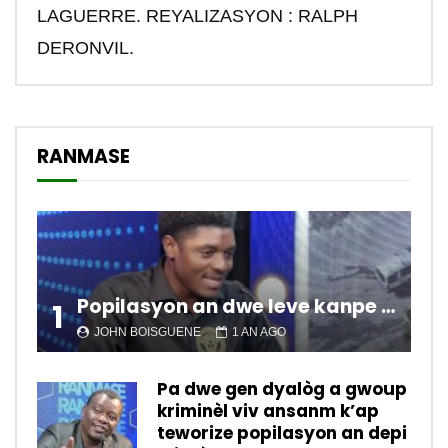
LAGUERRE. REYALIZASYON : RALPH
DERONVIL.
RANMASE
Popilasyon an dwe leve kanpe pou chanje sitiyasyon kawotik l’ap viv nan peyi a.
1
JOHN BOISGUENE
1 AN AGO
Pa dwe gen dyalòg a gwoup
kriminèl viv ansanm k’ap
teworize popilasyon an depi