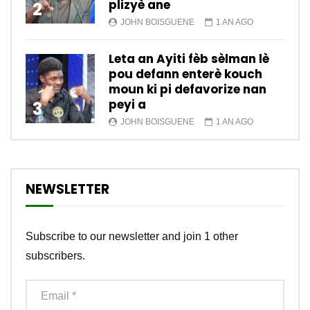
plizyè ane
2
JOHN BOISGUENE
1 AN AGO
Leta an Ayiti fèb sèlman lè
pou defann enterè kouch
moun ki pi defavorize nan
peyi a
3
JOHN BOISGUENE
1 AN AGO
NEWSLETTER
Subscribe to our newsletter and join 1 other
subscribers.