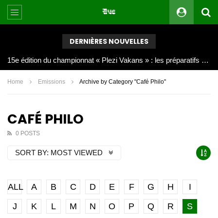
DERNIÈRES NOUVELLES
Joy Clerf Derisier, sur les traces de son père : évangéliser par la musique
Home
Emissions
Archive by Category "Café Philo"
CAFÉ PHILO
0 POSTS
SORT BY:
MOST VIEWED
ALL
A
B
C
D
E
F
G
H
I
J
K
L
M
N
O
P
Q
R
S