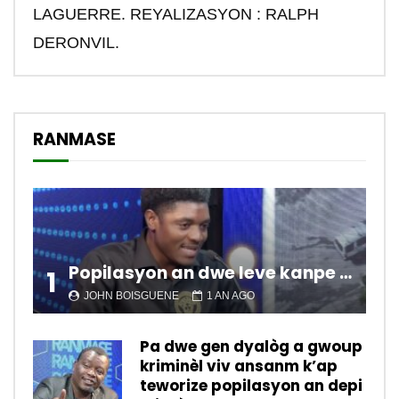
LAGUERRE. REYALIZASYON : RALPH
DERONVIL.
RANMASE
Popilasyon an dwe leve kanpe pou chanje sitiyasyon kawotik l’ap viv nan peyi a.
1
JOHN BOISGUENE
1 AN AGO
Pa dwe gen dyalòg a gwoup
kriminèl viv ansanm k’ap
teworize popilasyon an depi