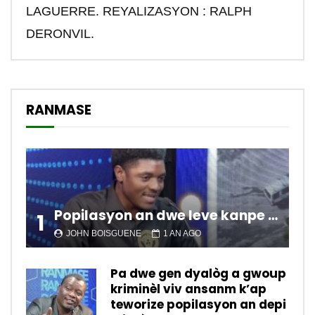
LAGUERRE. REYALIZASYON : RALPH
DERONVIL.
RANMASE
Popilasyon an dwe leve kanpe pou chanje sitiyasyon kawotik l’ap viv nan peyi a.
1
JOHN BOISGUENE
1 AN AGO
Pa dwe gen dyalòg a gwoup
kriminèl viv ansanm k’ap
teworize popilasyon an depi