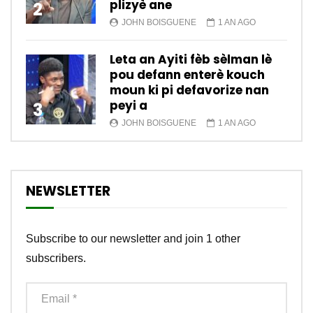
plizyè ane
2
JOHN BOISGUENE
1 AN AGO
Leta an Ayiti fèb sèlman lè
pou defann enterè kouch
moun ki pi defavorize nan
peyi a
3
JOHN BOISGUENE
1 AN AGO
NEWSLETTER
Subscribe to our newsletter and join 1 other
subscribers.