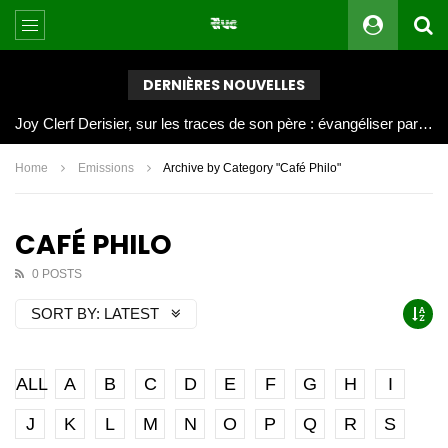
DERNIÈRES NOUVELLES
Joy Clerf Derisier, sur les traces de son père : évangéliser par la musique
Home
Emissions
Archive by Category "Café Philo"
CAFÉ PHILO
0 POSTS
SORT BY:
LATEST
ALL
A
B
C
D
E
F
G
H
I
J
K
L
M
N
O
P
Q
R
S