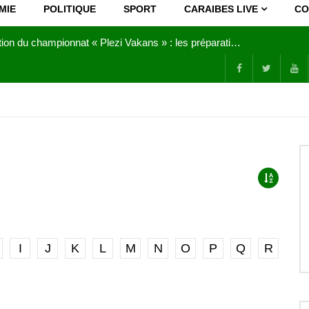
MIE
POLITIQUE
SPORT
CARAIBES LIVE
CO
Joy Clerf Derisier, sur les traces de son père : évangéliser par la musique
I
J
K
L
M
N
O
P
Q
R