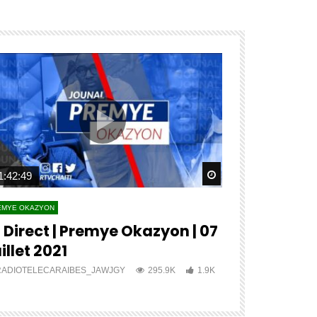
ater
Watch Later
1:42:49
04:27:12
EMYE OKAZYON
PREMYE OKAZYON
 Direct | Premye Okazyon | 07
?? ?????? 
illet 2021
???? ????
RADIOTELECARAIBES_JAWJGY
295.9K
1.9K
RADIOTELECA