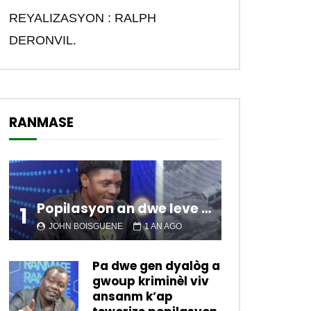
REYALIZASYON : RALPH
DERONVIL.
RANMASE
Popilasyon an dwe leve kanpe pou chanje sitiyasyon kawotik l’ap viv nan peyi a.
1
JOHN BOISGUENE
1 AN AGO
Pa dwe gen dyalòg a
gwoup kriminèl viv
ansanm k’ap