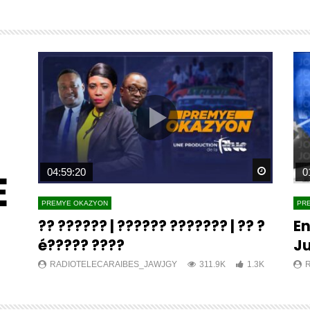
E
Watch Later
Watch L
04:59:20
0
PREMYE OKAZYON
PR
?? ?????? | ?????? ??????? | ?? ?
En
é????? ????
Ju
K
RADIOTELECARAIBES_JAWJGY
311.9K
1.3K