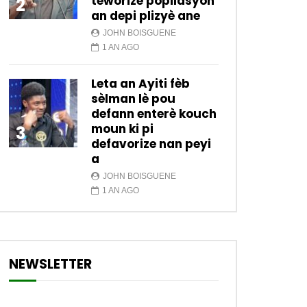
teworize popilasyon
2
an depi plizyè ane
JOHN BOISGUENE
1 AN AGO
Leta an Ayiti fèb
sèlman lè pou
defann enterè kouch
moun ki pi
3
defavorize nan peyi
a
JOHN BOISGUENE
1 AN AGO
NEWSLETTER