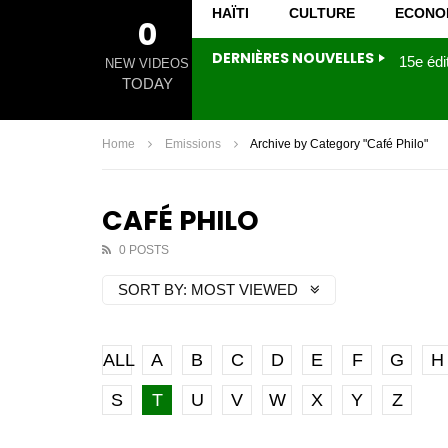
HAÏTI
CULTURE
ECONO
0
DERNIÈRES NOUVELLES
NEW VIDEOS
TODAY
Home
Emissions
Archive by Category "Café Philo"
CAFÉ PHILO
0 POSTS
SORT BY:
MOST VIEWED
ALL
A
B
C
D
E
F
G
H
S
T
U
V
W
X
Y
Z