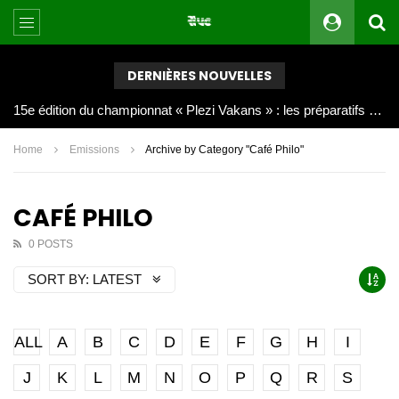
DERNIÈRES NOUVELLES
Joy Clerf Derisier, sur les traces de son père : évangéliser par la musique
Home
Emissions
Archive by Category "Café Philo"
CAFÉ PHILO
0 POSTS
SORT BY:
LATEST
ALL
A
B
C
D
E
F
G
H
I
J
K
L
M
N
O
P
Q
R
S