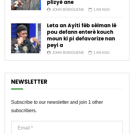
plizyè ane
2
JOHN BOISGUENE
1 AN AGO
Leta an Ayiti fèb sèlman lè
pou defann enterè kouch
moun ki pi defavorize nan
peyi a
3
JOHN BOISGUENE
1 AN AGO
NEWSLETTER
Subscribe to our newsletter and join 1 other
subscribers.