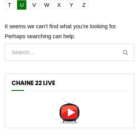
T
U
V
W
X
Y
Z
It seems we can’t find what you’re looking for.
Perhaps searching can help.
CHAINE 22 LIVE