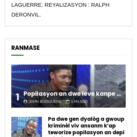
LAGUERRE. REYALIZASYON : RALPH
DERONVIL.
RANMASE
Popilasyon an dwe leve kanpe pou chanje sitiyasyon kawotik l’ap viv nan peyi a.
1
JOHN BOISGUENE
1 AN AGO
Pa dwe gen dyalòg a gwoup
kriminèl viv ansanm k’ap
teworize popilasyon an depi