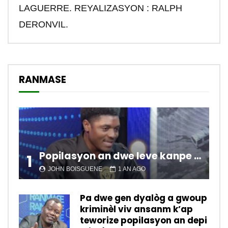
LAGUERRE. REYALIZASYON : RALPH
DERONVIL.
RANMASE
Popilasyon an dwe leve kanpe pou chanje sitiyasyon kawotik l’ap viv nan peyi a.
1
JOHN BOISGUENE
1 AN AGO
Pa dwe gen dyalòg a gwoup
kriminèl viv ansanm k’ap
teworize popilasyon an depi