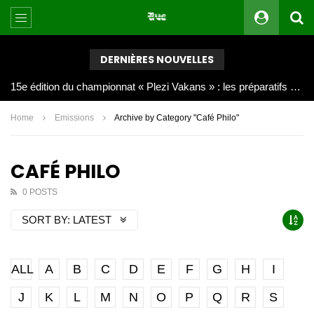
DERNIÈRES NOUVELLES
Joy Clerf Derisier, sur les traces de son père : évangéliser par la musique
Home
Emissions
Archive by Category "Café Philo"
CAFÉ PHILO
0 POSTS
SORT BY:
LATEST
ALL
A
B
C
D
E
F
G
H
I
J
K
L
M
N
O
P
Q
R
S