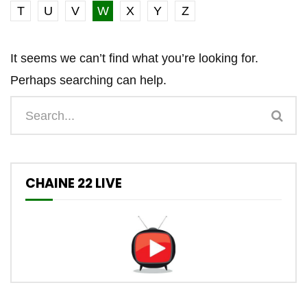
T
U
V
W
X
Y
Z
It seems we can’t find what you’re looking for.
Perhaps searching can help.
CHAINE 22 LIVE