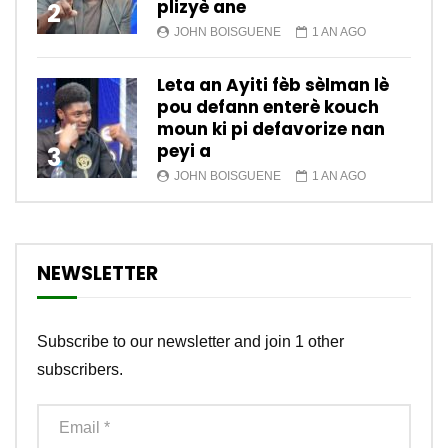
plizyè ane
2
JOHN BOISGUENE
1 AN AGO
Leta an Ayiti fèb sèlman lè
pou defann enterè kouch
moun ki pi defavorize nan
peyi a
3
JOHN BOISGUENE
1 AN AGO
NEWSLETTER
Subscribe to our newsletter and join 1 other
subscribers.