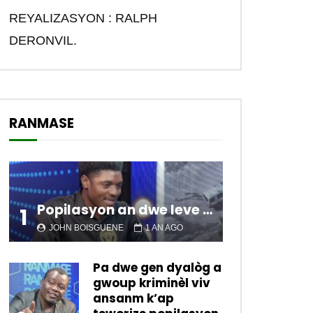
REYALIZASYON : RALPH
DERONVIL.
RANMASE
Popilasyon an dwe leve kanpe pou chanje sitiyasyon kawotik l’ap viv nan peyi a.
1
JOHN BOISGUENE
1 AN AGO
Pa dwe gen dyalòg a
gwoup kriminèl viv
ansanm k’ap