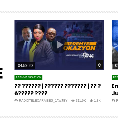
E
Watch Later
Watch L
04:59:20
0
PREMYE OKAZYON
PR
?? ?????? | ?????? ??????? | ?? ?
En
é????? ????
Ju
K
RADIOTELECARAIBES_JAWJGY
311.9K
1.3K