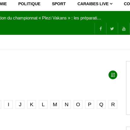
MIE
POLITIQUE
SPORT
CARAIBES LIVE
CO
Joy Clerf Derisier, sur les traces de son père : évangéliser par la musique
I
J
K
L
M
N
O
P
Q
R