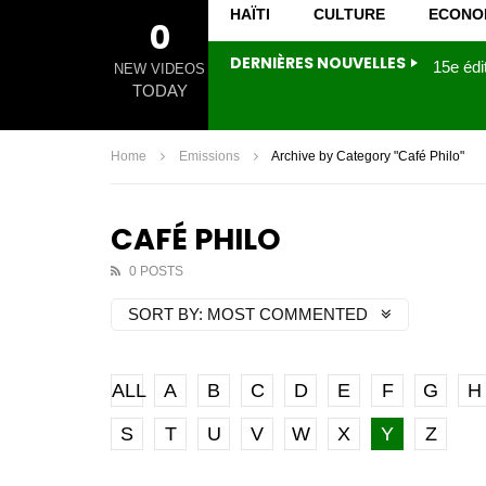
HAÏTI
CULTURE
ECONO
0
DERNIÈRES NOUVELLES
NEW VIDEOS
TODAY
Home
Emissions
Archive by Category "Café Philo"
CAFÉ PHILO
0 POSTS
SORT BY:
MOST COMMENTED
ALL
A
B
C
D
E
F
G
H
S
T
U
V
W
X
Y
Z