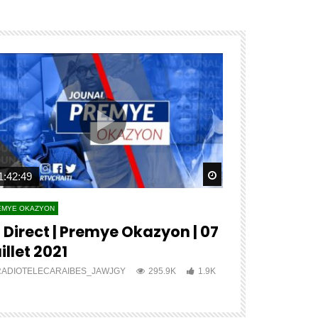
ater
Watch Later
1:42:49
04:27:12
EMYE OKAZYON
PREMYE OKAZYON
 Direct | Premye Okazyon | 07
?? ?????? 
illet 2021
???? ????
RADIOTELECARAIBES_JAWJGY
295.9K
1.9K
RADIOTELECA