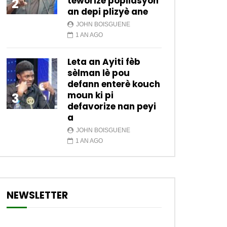
teworize popilasyon
2
an depi plizyè ane
JOHN BOISGUENE
1 AN AGO
Leta an Ayiti fèb
sèlman lè pou
defann enterè kouch
moun ki pi
3
defavorize nan peyi
a
JOHN BOISGUENE
1 AN AGO
NEWSLETTER