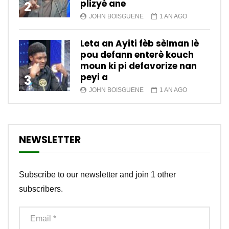
plizyè ane
2
JOHN BOISGUENE
1 AN AGO
Leta an Ayiti fèb sèlman lè
pou defann enterè kouch
moun ki pi defavorize nan
peyi a
3
JOHN BOISGUENE
1 AN AGO
NEWSLETTER
Subscribe to our newsletter and join 1 other
subscribers.