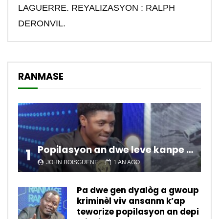
LAGUERRE. REYALIZASYON : RALPH
DERONVIL.
RANMASE
Popilasyon an dwe leve kanpe pou chanje sitiyasyon kawotik l’ap viv nan peyi a.
1
JOHN BOISGUENE
1 AN AGO
Pa dwe gen dyalòg a gwoup
kriminèl viv ansanm k’ap
teworize popilasyon an depi