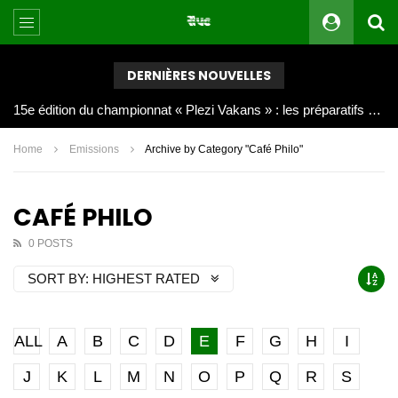
DERNIÈRES NOUVELLES
Joy Clerf Derisier, sur les traces de son père : évangéliser par la musique
Home
Emissions
Archive by Category "Café Philo"
CAFÉ PHILO
0 POSTS
SORT BY:
HIGHEST RATED
ALL
A
B
C
D
E
F
G
H
I
J
K
L
M
N
O
P
Q
R
S