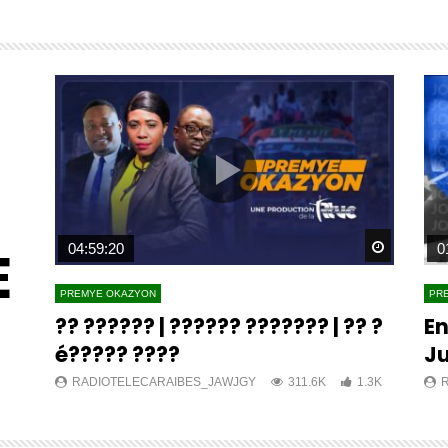
E
Watch Later
Watch L
04:59:20
0
PREMYE OKAZYON
PR
?? ?????? | ?????? ??????? | ?? ?
En
é????? ????
Ju
K
RADIOTELECARAIBES_JAWJGY
311.6K
1.3K