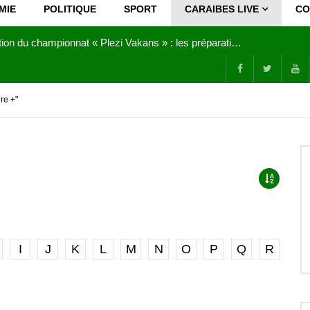
MIE
POLITIQUE
SPORT
CARAIBES LIVE
CO
Joy Clerf Derisier, sur les traces de son père : évangéliser par la musique
re +"
I
J
K
L
M
N
O
P
Q
R