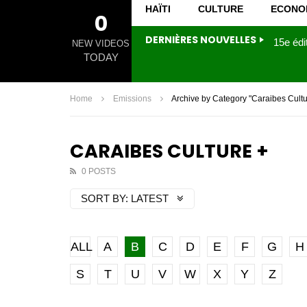
HAÏTI
CULTURE
ECONO
0
DERNIÈRES NOUVELLES
NEW VIDEOS
TODAY
Home
Emissions
Archive by Category "Caraibes Cultu
CARAIBES CULTURE +
0 POSTS
SORT BY:
LATEST
ALL
A
B
C
D
E
F
G
H
S
T
U
V
W
X
Y
Z