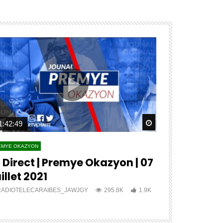
ater
Watch Later
1:42:49
04:27:12
EMYE OKAZYON
PREMYE OKAZYON
 Direct | Premye Okazyon | 07
?? ?????? 
illet 2021
???? ????
RADIOTELECARAIBES_JAWJGY
295.8K
1.9K
RADIOTELECA