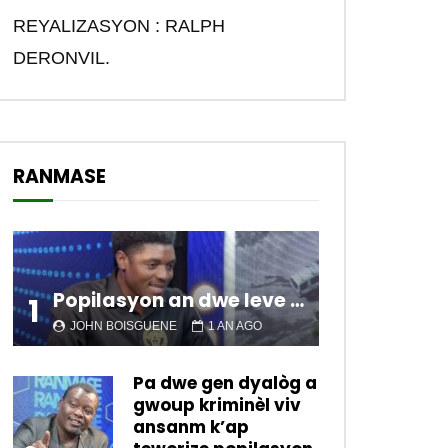
REYALIZASYON : RALPH
DERONVIL.
RANMASE
Popilasyon an dwe leve kanpe pou chanje sitiyasyon kawotik l’ap viv nan peyi a.
1
JOHN BOISGUENE
1 AN AGO
Pa dwe gen dyalòg a
gwoup kriminèl viv
ansanm k’ap