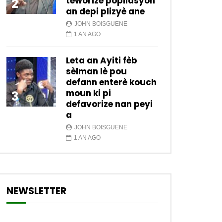
teworize popilasyon
2
an depi plizyè ane
JOHN BOISGUENE
1 AN AGO
Leta an Ayiti fèb
sèlman lè pou
defann enterè kouch
moun ki pi
3
defavorize nan peyi
a
JOHN BOISGUENE
1 AN AGO
NEWSLETTER