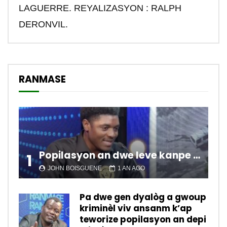
LAGUERRE. REYALIZASYON : RALPH
DERONVIL.
RANMASE
Popilasyon an dwe leve kanpe pou chanje sitiyasyon kawotik l’ap viv nan peyi a.
1
JOHN BOISGUENE
1 AN AGO
Pa dwe gen dyalòg a gwoup
kriminèl viv ansanm k’ap
teworize popilasyon an depi