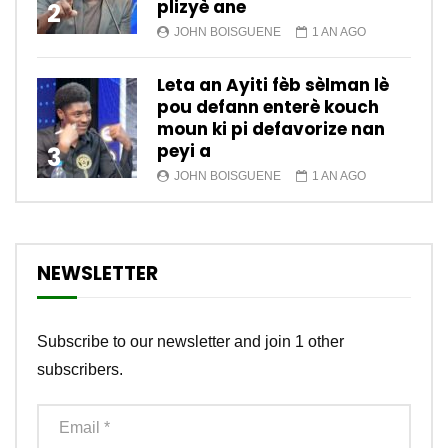
plizyè ane
2
JOHN BOISGUENE
1 AN AGO
Leta an Ayiti fèb sèlman lè
pou defann enterè kouch
moun ki pi defavorize nan
peyi a
3
JOHN BOISGUENE
1 AN AGO
NEWSLETTER
Subscribe to our newsletter and join 1 other
subscribers.