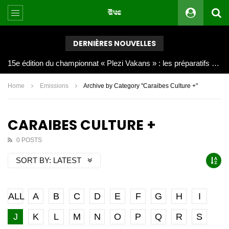
DERNIÈRES NOUVELLES
Joy Clerf Derisier, sur les traces de son père : évangéliser par la musique
Home
Emissions
Archive by Category "Caraibes Culture +"
CARAIBES CULTURE +
0 POSTS
SORT BY:
LATEST
ALL
A
B
C
D
E
F
G
H
I
J
K
L
M
N
O
P
Q
R
S