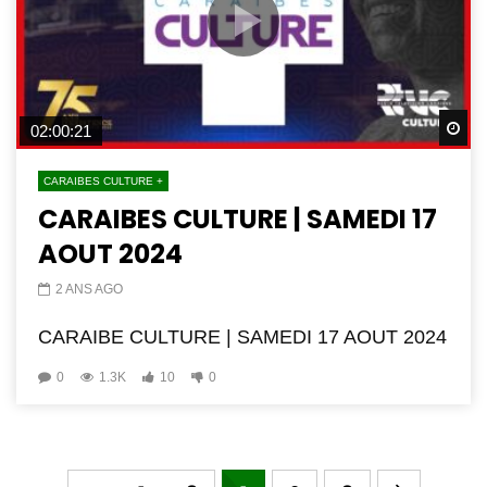
Wa
02:00:21
CARAIBES CULTURE +
CARAIBES CULTURE | SAMEDI 17
AOUT 2024
2 ANS AGO
CARAIBE CULTURE | SAMEDI 17 AOUT 2024
0
1.3K
10
0