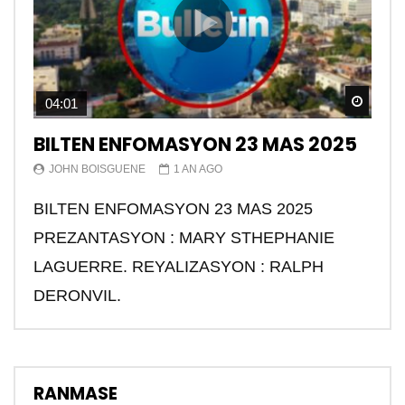
Watch
04:01
BILTEN ENFOMASYON 23 MAS 2025
JOHN BOISGUENE
1 AN AGO
BILTEN ENFOMASYON 23 MAS 2025
PREZANTASYON : MARY STHEPHANIE
LAGUERRE. REYALIZASYON : RALPH
DERONVIL.
RANMASE