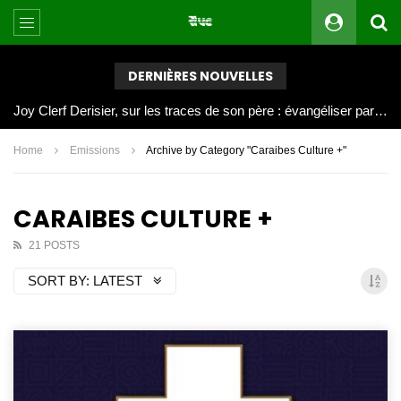
DERNIÈRES NOUVELLES
Joy Clerf Derisier, sur les traces de son père : évangéliser par la musique
Home
Emissions
Archive by Category "Caraibes Culture +"
CARAIBES CULTURE +
21 POSTS
SORT BY:
LATEST