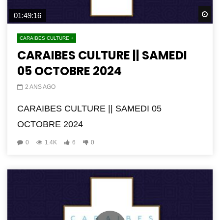
Wa
01:49:16
CARAIBES CULTURE +
CARAIBES CULTURE || SAMEDI
05 OCTOBRE 2024
2 ANS AGO
CARAIBES CULTURE || SAMEDI 05
OCTOBRE 2024
0
1.4K
6
0