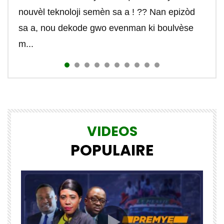
#telephone #conjoint #fiance #internet...
#tektek #johnboisguene #reseau #creo...
Protocol/Internet Protocol (Protocol de
https://youtu.be/27OWDASK-Zg #cours #haiti
#website #tutorials #formation
#website #technology #rtvchaiti
nouvèl teknoloji semèn sa a ! ?? Nan epizòd
nom...
nouvelle vie dans laquelle ils peuvent choisir...
contrôle...
#r...
#johnboisguene #tekte...
sa a, nou dekode gwo evenman ki boulvèse
m...
VIDEOS
POPULAIRE