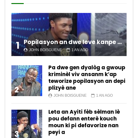
Popilasyon an dwe leve kanpe pou chanje sitiyasyon kawotik l’ap viv nan peyi a.
1
JOHN BOISGUENE
1 AN AGO
Pa dwe gen dyalòg a gwoup
kriminèl viv ansanm k’ap
teworize popilasyon an depi
plizyè ane
2
JOHN BOISGUENE
1 AN AGO
Leta an Ayiti fèb sèlman lè
pou defann enterè kouch
moun ki pi defavorize nan
peyi a
3