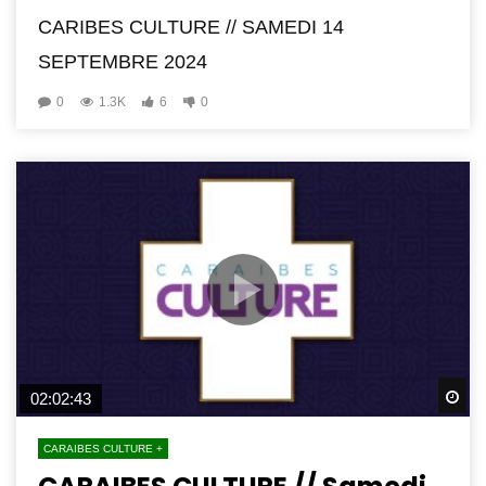
CARIBES CULTURE // SAMEDI 14
SEPTEMBRE 2024
0
1.3K
6
0
Wa
02:02:43
CARAIBES CULTURE +