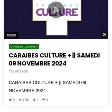
Wa
00:00
CARAIBES CULTURE +
CARAIBES CULTURE + || SAMEDI
09 NOVEMBRE 2024
2 ANS AGO
CARAIBES CULTURE + || SAMEDI 09
NOVEMBRE 2024
0
1.9K
0
0