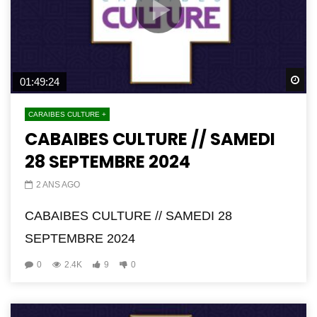
Wa
01:49:24
CARAIBES CULTURE +
CABAIBES CULTURE // SAMEDI
28 SEPTEMBRE 2024
2 ANS AGO
CABAIBES CULTURE // SAMEDI 28
SEPTEMBRE 2024
0
2.4K
9
0