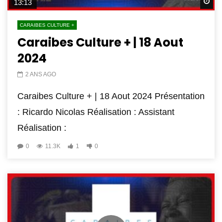
Wa
13:13
CARAIBES CULTURE +
Caraibes Culture + | 18 Aout
2024
2 ANS AGO
Caraibes Culture + | 18 Aout 2024 Présentation
: Ricardo Nicolas Réalisation : Assistant
Réalisation :
0
11.3K
1
0