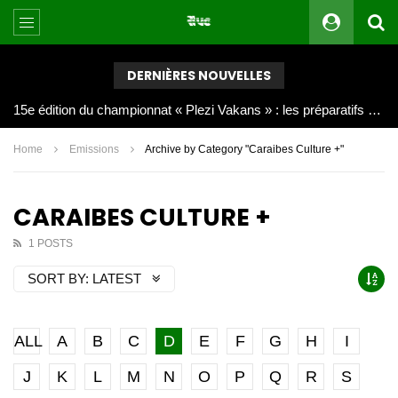
DERNIÈRES NOUVELLES
Joy Clerf Derisier, sur les traces de son père : évangéliser par la musique
Home
Emissions
Archive by Category "Caraibes Culture +"
CARAIBES CULTURE +
1 POSTS
SORT BY:
LATEST
ALL
A
B
C
D
E
F
G
H
I
J
K
L
M
N
O
P
Q
R
S