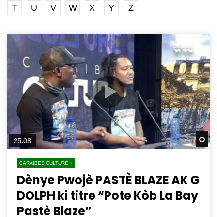
T
U
V
W
X
Y
Z
Wa
25:08
CARAIBES CULTURE +
Dènye Pwojè PASTÈ BLAZE AK G
DOLPH ki titre “Pote Kòb La Bay
Pastè Blaze”