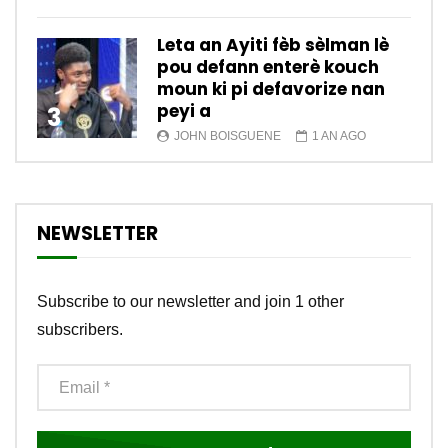
Leta an Ayiti fèb sèlman lè
pou defann enterè kouch
moun ki pi defavorize nan
peyi a
3
JOHN BOISGUENE
1 AN AGO
NEWSLETTER
Subscribe to our newsletter and join 1 other
subscribers.