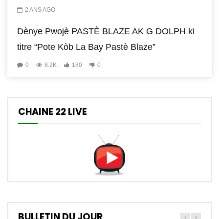
2 ANS AGO
Dènye Pwojè PASTÈ BLAZE AK G DOLPH ki
titre “Pote Kòb La Bay Pastè Blaze”
0
8.2K
180
0
CHAINE 22 LIVE
BULLETIN DU JOUR