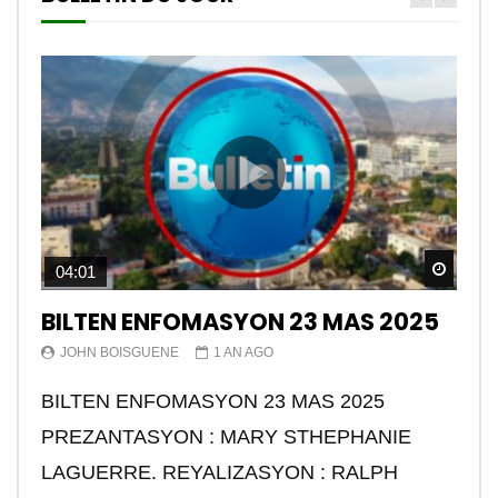
Watch
04:01
BILTEN ENFOMASYON 23 MAS 2025
JOHN BOISGUENE
1 AN AGO
BILTEN ENFOMASYON 23 MAS 2025
PREZANTASYON : MARY STHEPHANIE
LAGUERRE. REYALIZASYON : RALPH