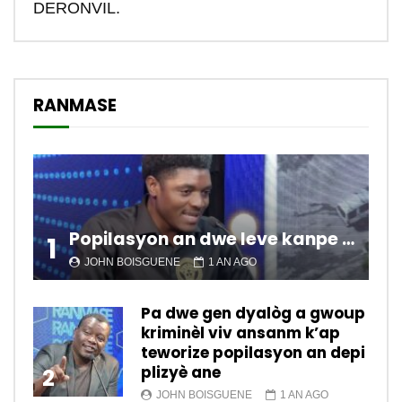
DERONVIL.
RANMASE
Popilasyon an dwe leve kanpe pou chanje sitiyasyon kawotik l’ap viv nan peyi a.
1
JOHN BOISGUENE
1 AN AGO
Pa dwe gen dyalòg a gwoup
kriminèl viv ansanm k’ap
teworize popilasyon an depi
plizyè ane
2
JOHN BOISGUENE
1 AN AGO