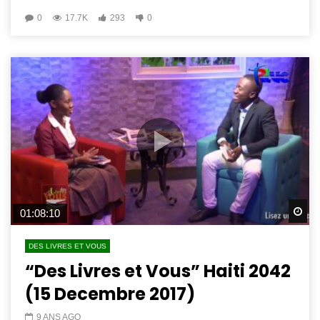
0
17.7K
293
0
Wa
01:08:10
DES LIVRES ET VOUS
“Des Livres et Vous” Haiti 2042
(15 Decembre 2017)
9 ANS AGO