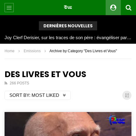
DERNIÈRES NOUVELLES
Joy Clerf Derisier, sur les traces de son père : évangéliser par la musique
Home
Emissions
Archive by Category "Des Livres et Vous"
DES LIVRES ET VOUS
266 POSTS
SORT BY:
MOST LIKED