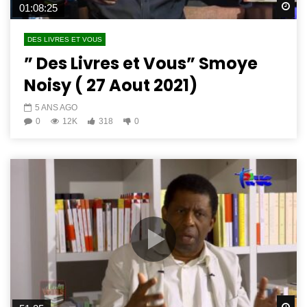
Wa
01:08:25
DES LIVRES ET VOUS
” Des Livres et Vous” Smoye
Noisy ( 27 Aout 2021)
5 ANS AGO
0
12K
318
0