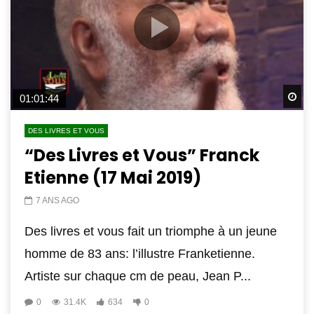
Wa
01:01:44
DES LIVRES ET VOUS
“Des Livres et Vous” Franck
Etienne (17 Mai 2019)
7 ANS AGO
Des livres et vous fait un triomphe à un jeune
homme de 83 ans: l’illustre Franketienne.
Artiste sur chaque cm de peau, Jean P...
0
31.4K
634
0