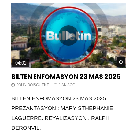
Watch
04:01
BILTEN ENFOMASYON 23 MAS 2025
JOHN BOISGUENE
1 AN AGO
BILTEN ENFOMASYON 23 MAS 2025
PREZANTASYON : MARY STHEPHANIE
LAGUERRE. REYALIZASYON : RALPH
DERONVIL.