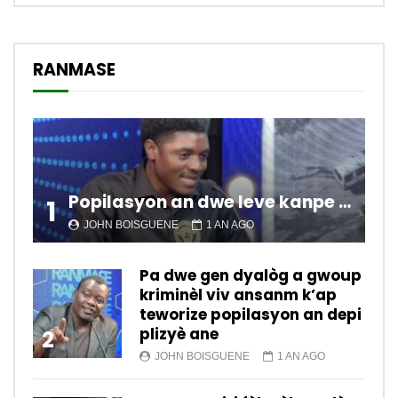
RANMASE
Popilasyon an dwe leve kanpe pou chanje sitiyasyon kawotik l’ap viv nan peyi a.
1
JOHN BOISGUENE
1 AN AGO
Pa dwe gen dyalòg a gwoup
kriminèl viv ansanm k’ap
teworize popilasyon an depi
plizyè ane
2
JOHN BOISGUENE
1 AN AGO