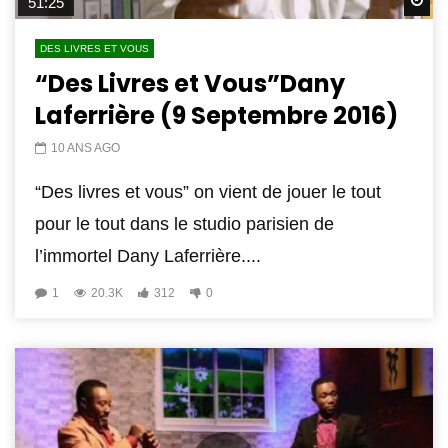
Wa
51:25
DES LIVRES ET VOUS
“Des Livres et Vous”Dany
Laferrière (9 Septembre 2016)
10 ANS AGO
“Des livres et vous” on vient de jouer le tout
pour le tout dans le studio parisien de
l’immortel Dany Laferrière....
1
20.3K
312
0