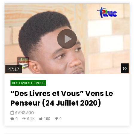
Wa
47:17
DES LIVRES ET VOUS
“Des Livres et Vous” Vens Le
Penseur (24 Juillet 2020)
6 ANS AGO
0
6.1K
190
0