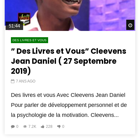
Wa
51:44
DES LIVRES ET VOUS
” Des Livres et Vous” Cleevens
Jean Daniel ( 27 Septembre
2019)
7 ANS AGO
Des livres et vous Avec Cleevens Jean Daniel
Pour parler de développement personnel et de
la psychologie de la motivation. Cleevens...
0
7.2K
228
0