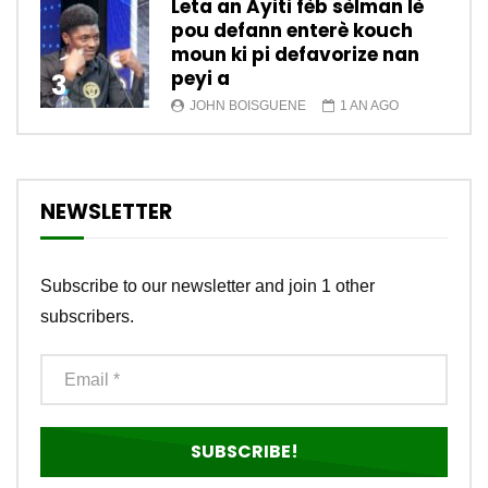
Leta an Ayiti fèb sèlman lè
pou defann enterè kouch
moun ki pi defavorize nan
peyi a
3
JOHN BOISGUENE
1 AN AGO
NEWSLETTER
Subscribe to our newsletter and join 1 other
subscribers.