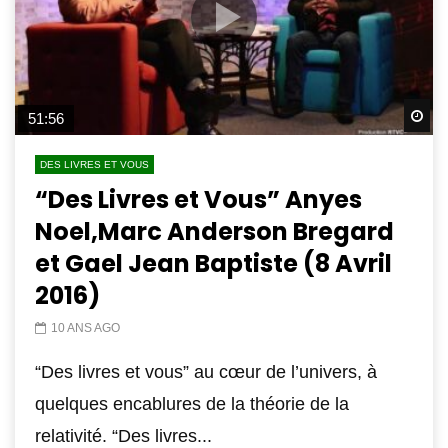
Wa
51:56
DES LIVRES ET VOUS
“Des Livres et Vous” Anyes
Noel,Marc Anderson Bregard
et Gael Jean Baptiste (8 Avril
2016)
10 ANS AGO
“Des livres et vous” au cœur de l’univers, à
quelques encablures de la théorie de la
relativité. “Des livres...