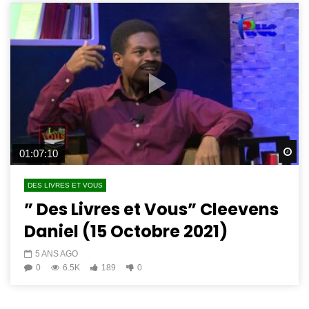
Wa
01:07:10
DES LIVRES ET VOUS
” Des Livres et Vous” Cleevens
Daniel (15 Octobre 2021)
5 ANS AGO
0
6.5K
189
0