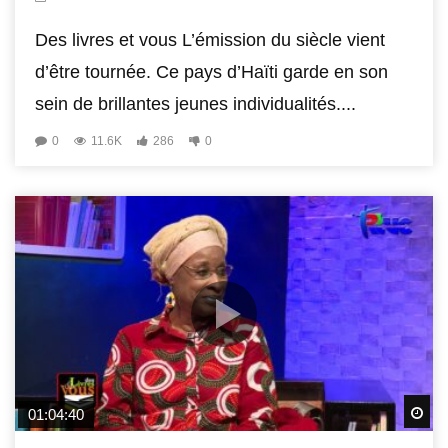
Des livres et vous L’émission du siècle vient
d’être tournée. Ce pays d’Haïti garde en son
sein de brillantes jeunes individualités....
0
11.6K
286
0
Wa
01:04:40