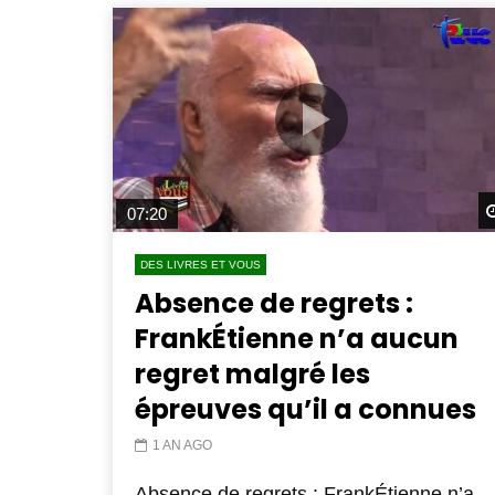
07:20
DES LIVRES ET VOUS
Absence de regrets :
FrankÉtienne n’a aucun
regret malgré les
épreuves qu’il a connues
1 AN AGO
Absence de regrets : FrankÉtienne n’a