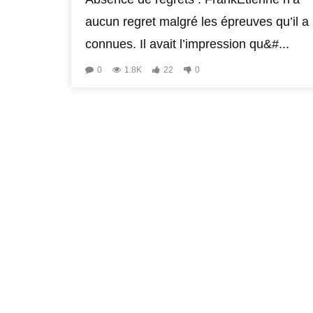
aucun regret malgré les épreuves qu’il a
connues. Il avait l’impression qu&#...
0
1.8K
22
0