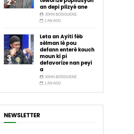
teworize popilasyon
2
an depi plizyè ane
JOHN BOISGUENE
1 AN AGO
Leta an Ayiti fèb
sèlman lè pou
defann enterè kouch
moun ki pi
3
defavorize nan peyi
a
JOHN BOISGUENE
1 AN AGO
NEWSLETTER