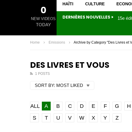
HAÏTI
CULTURE
ECONO
0
DERNIÈRES NOUVELLES
NEW VIDEOS
TODAY
Home
Emissions
Archive by Category "Des Livres et 
DES LIVRES ET VOUS
1 POSTS
SORT BY:
MOST LIKED
ALL
A
B
C
D
E
F
G
H
S
T
U
V
W
X
Y
Z