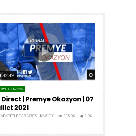
ater
Watch Later
1:42:49
04:27:12
EMYE OKAZYON
PREMYE OKAZYON
 Direct | Premye Okazyon | 07
?? ?????? 
illet 2021
???? ????
RADIOTELECARAIBES_JAWJGY
295.9K
1.9K
RADIOTELECA