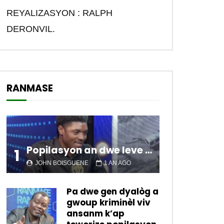
REYALIZASYON : RALPH
DERONVIL.
RANMASE
Popilasyon an dwe leve kanpe pou chanje sitiyasyon kawotik l’ap viv nan peyi a.
1
JOHN BOISGUENE
1 AN AGO
Pa dwe gen dyalòg a
gwoup kriminèl viv
ansanm k’ap