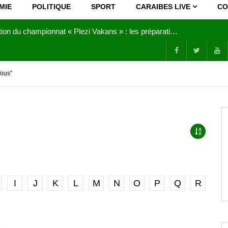
MIE
POLITIQUE
SPORT
CARAIBES LIVE
CO
Joy Clerf Derisier, sur les traces de son père : évangéliser par la musique
Vous"
I
J
K
L
M
N
O
P
Q
R