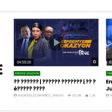
E
Watch Later
Watch L
04:59:20
0
PREMYE OKAZYON
PR
?? ?????? | ?????? ??????? | ?? ?
En
é????? ????
Ju
K
RADIOTELECARAIBES_JAWJGY
311.9K
1.3K