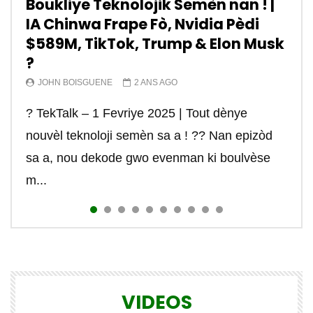
Boukliye Teknolojik Semèn nan ! |
Tiktok est dangereux. – TEKTEK
“Réseaux Sociaux” yon malè
Koman pirate telefon yon moun a
Tektek | Kisa teknoloji #starlink
Internet c’est quoi? Kisa internet
Qu’est ce qu’un réseau
Microsoft Excel yon bagay
Tektek | Kisa pou konen anvanw
Tektek | kijan pou fè lajan sou
IA Chinwa Frape Fò, Nvidia Pèdi
pandye sou lavi chak grenn
distans?
lan ye vreman?
vle di? – TEKTEK
informatique? – TEKTEK
enpòtan kew dwe konnen
kòmanse fè sit E-commerce ou a
entènèt? Comment gagner de
JOHN BOISGUENE
2 ANS AGO
$589M, TikTok, Trump & Elon Musk
Ayisyen – TEKTEK
l’argent sur internet ? part 1/21
JOHN BOISGUENE
JOHN BOISGUENE
RADIOTELECARAIBES_JAWJGY
RADIOTELECARAIBES_JAWJGY
JOHN BOISGUENE
JOHN BOISGUENE
4 ANS AGO
4 ANS AGO
4 ANS AGO
4 ANS AGO
4 ANS AGO
4 ANS AGO
TEKTEK | Pourquoi TikTok est-il dans le viseur
?
RADIOTELECARAIBES_JAWJGY
JOHN BOISGUENE
4 ANS AGO
4 ANS AGO
TEKTEK | Des fois sa konn enpòtan e trè itil
Kisa teknoloji #starlink lan ye vreman? . . . . . .
Internet c’est quoi? Kisa ki rele internet la?
Qu’est ce qu’un réseau informatique? Kisa ki
Microsoft Excel yon bagay enpòtan kew dwe
Kisa pou konen anvanw kòmanse fè sit E-
des Etats-Unis? TikTok est depuis plusieurs
JOHN BOISGUENE
2 ANS AGO
“Réseaux Sociaux” yon malè pandye sou lavi
C’est l’une des questions les plus tapées sur
pou espione telefòn yon moun . . . . . . . #spy
. . #internet #technology #haiti #satellite
TCP/IP signifie Transmission Control
yon rezo informatique. . . .adresse #ip :
konnen #informatique #internet #howto #tektek
commerce ou a? #informatique #ecommerce
mois dans le collimateur des autorités am...
? TekTalk – 1 Fevriye 2025 | Tout dènye
chak grenn Ayisyen – TEKTEK —————- La
Internet par tous ceux qui rêvent d’une
#telephone #conjoint #fiance #internet...
#tektek #johnboisguene #reseau #creo...
Protocol/Internet Protocol (Protocol de
https://youtu.be/27OWDASK-Zg #cours #haiti
#website #tutorials #formation
#website #technology #rtvchaiti
nouvèl teknoloji semèn sa a ! ?? Nan epizòd
nom...
nouvelle vie dans laquelle ils peuvent choisir...
contrôle...
#r...
#johnboisguene #tekte...
sa a, nou dekode gwo evenman ki boulvèse
m...
VIDEOS