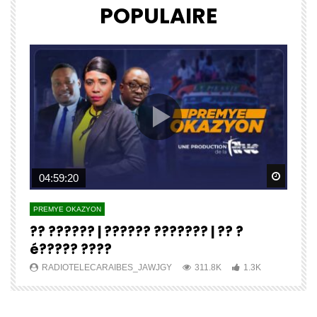
POPULAIRE
Watch Later
Watch 
04:59:20
PREMYE OKAZYON
P
?? ?????? | ?????? ??????? | ?? ?
E
é????? ????
J
RADIOTELECARAIBES_JAWJGY
311.8K
1.3K