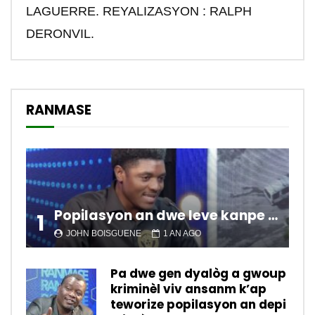
LAGUERRE. REYALIZASYON : RALPH
DERONVIL.
RANMASE
Popilasyon an dwe leve kanpe pou chanje sitiyasyon kawotik l’ap viv nan peyi a.
1
JOHN BOISGUENE
1 AN AGO
Pa dwe gen dyalòg a gwoup
kriminèl viv ansanm k’ap
teworize popilasyon an depi