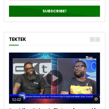
TEKTEK
Watch
Watch
Watch
Watch
Watch
Watch
Watch
Watch
Watch
Watch
52:02
12:39
15:33
13:28
12:09
06:11
11:22
03:19
09:57
08:30