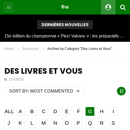
DERNIÈRES NOUVELLES
Joy Clerf Derisier, sur les traces de son père : évangéliser par la musique
Home
Emissions
Archive by Category "Des Livres et Vous"
DES LIVRES ET VOUS
0 POSTS
SORT BY:
MOST COMMENTED
ALL
A
B
C
D
E
F
G
H
I
J
K
L
M
N
O
P
Q
R
S