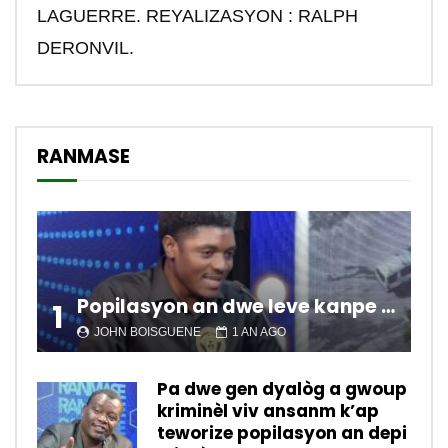
LAGUERRE. REYALIZASYON : RALPH
DERONVIL.
RANMASE
Popilasyon an dwe leve kanpe pou chanje sitiyasyon kawotik l’ap viv nan peyi a.
1
JOHN BOISGUENE
1 AN AGO
Pa dwe gen dyalòg a gwoup
kriminèl viv ansanm k’ap
teworize popilasyon an depi