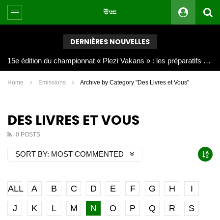
DERNIÈRES NOUVELLES
Joy Clerf Derisier, sur les traces de son père : évangéliser par la musique
Home
Emissions
Archive by Category "Des Livres et Vous"
DES LIVRES ET VOUS
0 POSTS
SORT BY:
MOST COMMENTED
ALL
A
B
C
D
E
F
G
H
I
J
K
L
M
N
O
P
Q
R
S