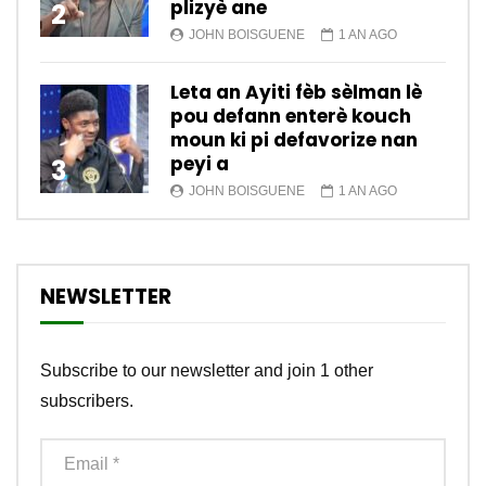
plizyè ane
2
JOHN BOISGUENE
1 AN AGO
Leta an Ayiti fèb sèlman lè
pou defann enterè kouch
moun ki pi defavorize nan
peyi a
3
JOHN BOISGUENE
1 AN AGO
NEWSLETTER
Subscribe to our newsletter and join 1 other
subscribers.