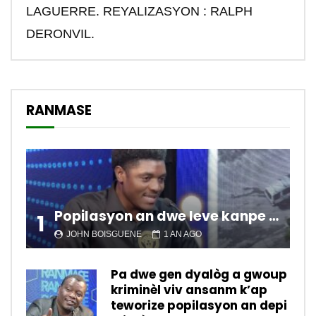
LAGUERRE. REYALIZASYON : RALPH
DERONVIL.
RANMASE
Popilasyon an dwe leve kanpe pou chanje sitiyasyon kawotik l’ap viv nan peyi a.
1
JOHN BOISGUENE
1 AN AGO
Pa dwe gen dyalòg a gwoup
kriminèl viv ansanm k’ap
teworize popilasyon an depi