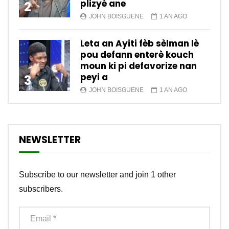
plizyè ane
2
JOHN BOISGUENE
1 AN AGO
Leta an Ayiti fèb sèlman lè
pou defann enterè kouch
moun ki pi defavorize nan
peyi a
3
JOHN BOISGUENE
1 AN AGO
NEWSLETTER
Subscribe to our newsletter and join 1 other
subscribers.