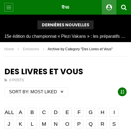
DERNIÈRES NOUVELLES
Joy Clerf Derisier, sur les traces de son père : évangéliser par la musique
Home
Emissions
Archive by Category "Des Livres et Vous"
DES LIVRES ET VOUS
0 POSTS
SORT BY:
MOST LIKED
ALL
A
B
C
D
E
F
G
H
I
J
K
L
M
N
O
P
Q
R
S