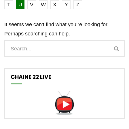
T
U
V
W
X
Y
Z
It seems we can’t find what you’re looking for.
Perhaps searching can help.
CHAINE 22 LIVE