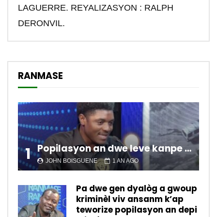
LAGUERRE. REYALIZASYON : RALPH
DERONVIL.
RANMASE
Popilasyon an dwe leve kanpe pou chanje sitiyasyon kawotik l’ap viv nan peyi a.
1
JOHN BOISGUENE
1 AN AGO
Pa dwe gen dyalòg a gwoup
kriminèl viv ansanm k’ap
teworize popilasyon an depi