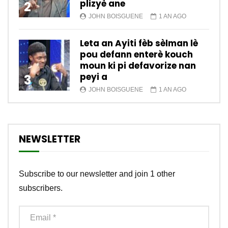
plizyè ane
2
JOHN BOISGUENE
1 AN AGO
Leta an Ayiti fèb sèlman lè
pou defann enterè kouch
moun ki pi defavorize nan
peyi a
3
JOHN BOISGUENE
1 AN AGO
NEWSLETTER
Subscribe to our newsletter and join 1 other
subscribers.