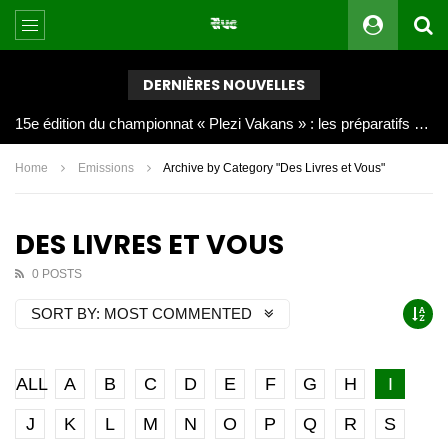
DERNIÈRES NOUVELLES
Joy Clerf Derisier, sur les traces de son père : évangéliser par la musique
Home
Emissions
Archive by Category "Des Livres et Vous"
DES LIVRES ET VOUS
0 POSTS
SORT BY:
MOST COMMENTED
ALL
A
B
C
D
E
F
G
H
I
J
K
L
M
N
O
P
Q
R
S