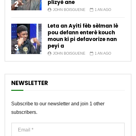
plizyè ane
2
JOHN BOISGUENE
1 AN AGO
Leta an Ayiti fèb sèlman lè
pou defann enterè kouch
moun ki pi defavorize nan
peyi a
3
JOHN BOISGUENE
1 AN AGO
NEWSLETTER
Subscribe to our newsletter and join 1 other
subscribers.