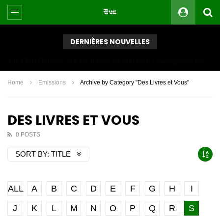
DERNIÈRES NOUVELLES
Joy Clerf Derisier, sur les traces de son père : évangéliser par la musique
Home
Emissions
Archive by Category "Des Livres et Vous"
DES LIVRES ET VOUS
0 POSTS
SORT BY:
TITLE
ALL
A
B
C
D
E
F
G
H
I
J
K
L
M
N
O
P
Q
R
S