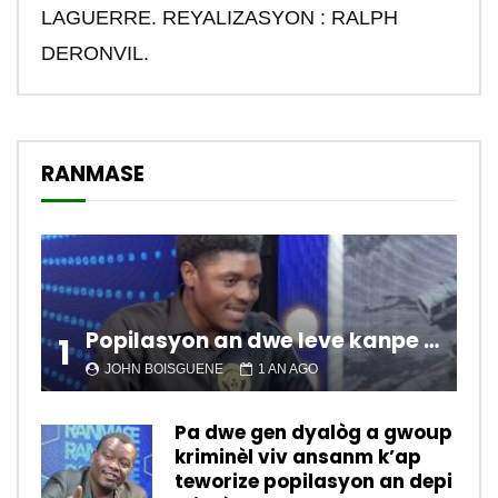
LAGUERRE. REYALIZASYON : RALPH
DERONVIL.
RANMASE
Popilasyon an dwe leve kanpe pou chanje sitiyasyon kawotik l’ap viv nan peyi a.
1
JOHN BOISGUENE
1 AN AGO
Pa dwe gen dyalòg a gwoup
kriminèl viv ansanm k’ap
teworize popilasyon an depi