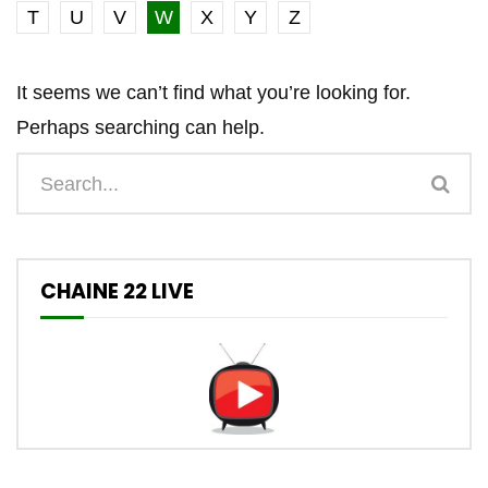
T
U
V
W
X
Y
Z
It seems we can’t find what you’re looking for.
Perhaps searching can help.
CHAINE 22 LIVE