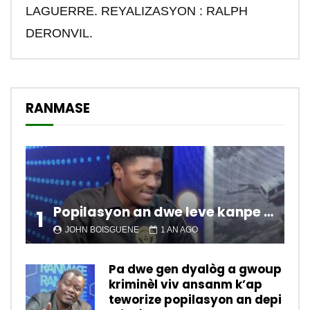
LAGUERRE. REYALIZASYON : RALPH
DERONVIL.
RANMASE
Popilasyon an dwe leve kanpe pou chanje sitiyasyon kawotik l’ap viv nan peyi a.
1
JOHN BOISGUENE
1 AN AGO
Pa dwe gen dyalòg a gwoup
kriminèl viv ansanm k’ap
teworize popilasyon an depi