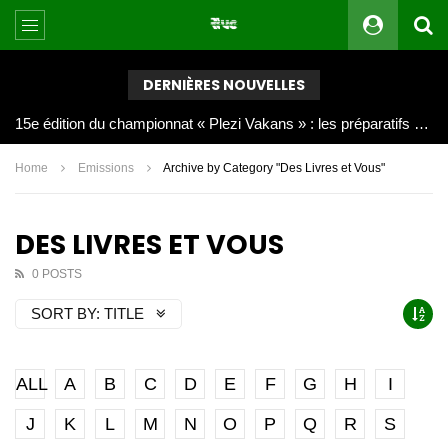
DERNIÈRES NOUVELLES
Joy Clerf Derisier, sur les traces de son père : évangéliser par la musique
Home
Emissions
Archive by Category "Des Livres et Vous"
DES LIVRES ET VOUS
0 POSTS
SORT BY:
TITLE
ALL
A
B
C
D
E
F
G
H
I
J
K
L
M
N
O
P
Q
R
S