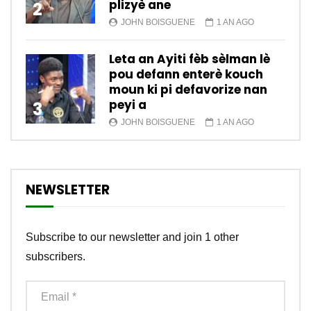
plizyè ane
2
JOHN BOISGUENE
1 AN AGO
Leta an Ayiti fèb sèlman lè
pou defann enterè kouch
moun ki pi defavorize nan
peyi a
3
JOHN BOISGUENE
1 AN AGO
NEWSLETTER
Subscribe to our newsletter and join 1 other
subscribers.