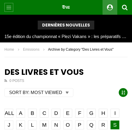
DERNIÈRES NOUVELLES
Joy Clerf Derisier, sur les traces de son père : évangéliser par la musique
Home
Emissions
Archive by Category "Des Livres et Vous"
DES LIVRES ET VOUS
0 POSTS
SORT BY:
MOST VIEWED
ALL
A
B
C
D
E
F
G
H
I
J
K
L
M
N
O
P
Q
R
S