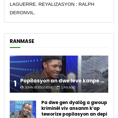
LAGUERRE. REYALIZASYON : RALPH
DERONVIL.
RANMASE
Popilasyon an dwe leve kanpe pou chanje sitiyasyon kawotik l’ap viv nan peyi a.
1
JOHN BOISGUENE
1 AN AGO
Pa dwe gen dyalòg a gwoup
kriminèl viv ansanm k’ap
teworize popilasyon an depi