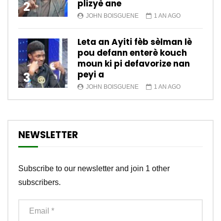
plizyè ane
2
JOHN BOISGUENE
1 AN AGO
Leta an Ayiti fèb sèlman lè
pou defann enterè kouch
moun ki pi defavorize nan
peyi a
3
JOHN BOISGUENE
1 AN AGO
NEWSLETTER
Subscribe to our newsletter and join 1 other
subscribers.