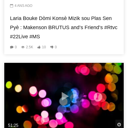
4 ANS AGO
Laria Bouke Dòmi Konsè Mizik sou Plas Sen
Pyè : Makenson BRUTUS and’s Friend’s #Rtvc
#22Live #MS
0
2.5K
10
0
Wa
51:25