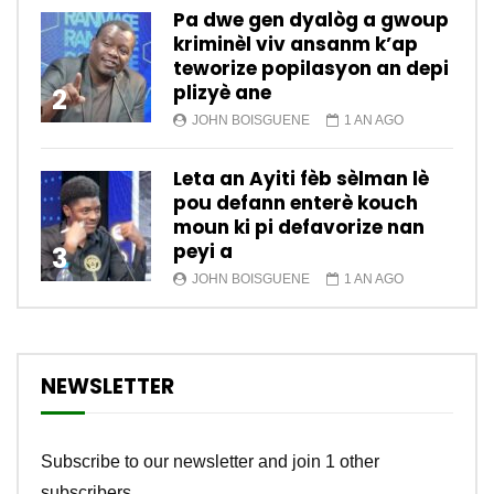
Pa dwe gen dyalòg a gwoup
kriminèl viv ansanm k’ap
teworize popilasyon an depi
plizyè ane
2
JOHN BOISGUENE
1 AN AGO
Leta an Ayiti fèb sèlman lè
pou defann enterè kouch
moun ki pi defavorize nan
peyi a
3
JOHN BOISGUENE
1 AN AGO
NEWSLETTER
Subscribe to our newsletter and join 1 other
subscribers.