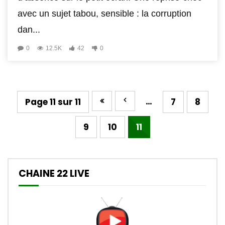
avec un sujet tabou, sensible : la corruption
dan...
0
12.5K
42
0
…
Page 11 sur 11
7
8
9
10
11
CHAINE 22 LIVE