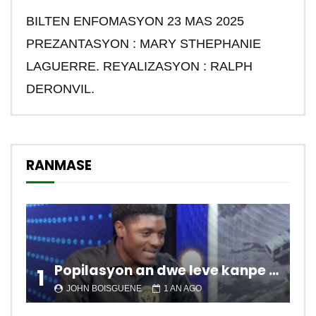
BILTEN ENFOMASYON 23 MAS 2025
PREZANTASYON : MARY STHEPHANIE
LAGUERRE. REYALIZASYON : RALPH
DERONVIL.
RANMASE
Popilasyon an dwe leve kanpe pou chanje sitiyasyon kawotik l’ap viv nan peyi a.
1
JOHN BOISGUENE
1 AN AGO