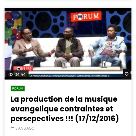
Wa
02:04:54
FORUM
La production de la musique
evangelique contraintes et
persepectives !!! (17/12/2016)
8 ANS AGO