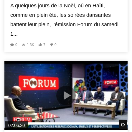
A quelques jours de la Noël, où en Haïti,
comme en plein été, les soirées dansantes
battent leur plein, l’émission Forum du samedi
1...
0
1.3K
7
0
Wa
02:06:20