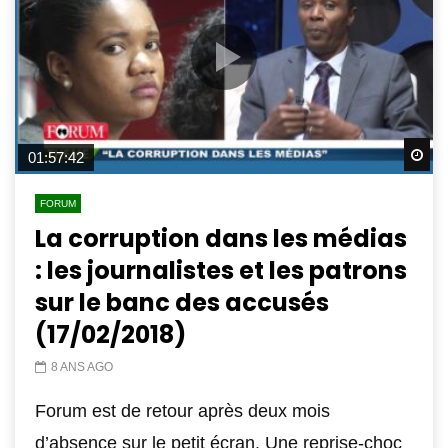
Wa
01:57:42
FORUM
La corruption dans les médias
: les journalistes et les patrons
sur le banc des accusés
(17/02/2018)
8 ANS AGO
Forum est de retour après deux mois
d’absence sur le petit écran. Une reprise-choc