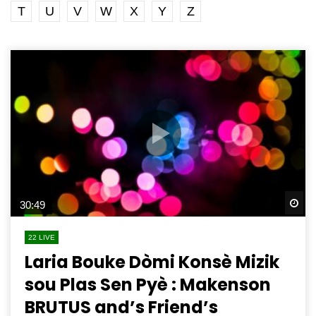
T
U
V
W
X
Y
Z
Wa
30:49
22 LIVE
Laria Bouke Dòmi Konsè Mizik
sou Plas Sen Pyè : Makenson
BRUTUS and’s Friend’s