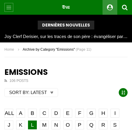
DERNIÈRES NOUVELLES
Joy Clerf Derisier, sur les traces de son père : évangéliser par la musique
Home
Archive by Category "Emissions"
(Page 11)
EMISSIONS
106 POSTS
SORT BY:
LATEST
ALL
A
B
C
D
E
F
G
H
I
J
K
L
M
N
O
P
Q
R
S