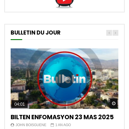
BULLETIN DU JOUR
Watch
04:01
BILTEN ENFOMASYON 23 MAS 2025
JOHN BOISGUENE
1 AN AGO