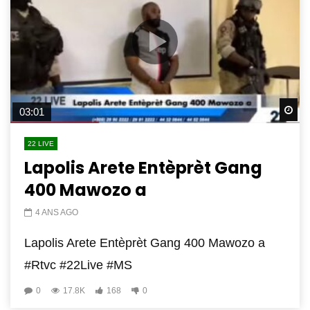
Wa
03:01
22 LIVE
Lapolis Arete Entèprèt Gang
400 Mawozo a
4 ANS AGO
Lapolis Arete Entèprèt Gang 400 Mawozo a
#Rtvc #22Live #MS
0
17.8K
168
0