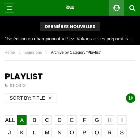
DERNIÈRES NOUVELLES
Joy Clerf Derisier, sur les traces de son père : évangéliser par la musique
Home
Emissions
Archive by Category "Playlist"
PLAYLIST
0 POSTS
SORT BY:
TITLE
ALL
A
B
C
D
E
F
G
H
I
J
K
L
M
N
O
P
Q
R
S