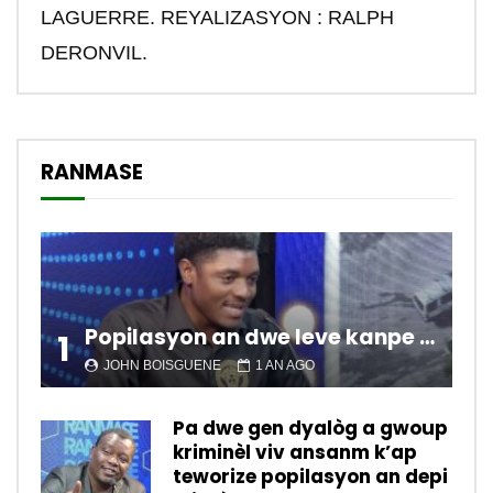
LAGUERRE. REYALIZASYON : RALPH
DERONVIL.
RANMASE
Popilasyon an dwe leve kanpe pou chanje sitiyasyon kawotik l’ap viv nan peyi a.
1
JOHN BOISGUENE
1 AN AGO
Pa dwe gen dyalòg a gwoup
kriminèl viv ansanm k’ap
teworize popilasyon an depi