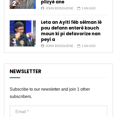
plizyè ane
2
JOHN BOISGUENE
1 AN AGO
Leta an Ayiti fèb sèlman lè
pou defann enterè kouch
moun ki pi defavorize nan
peyi a
3
JOHN BOISGUENE
1 AN AGO
NEWSLETTER
Subscribe to our newsletter and join 1 other
subscribers.