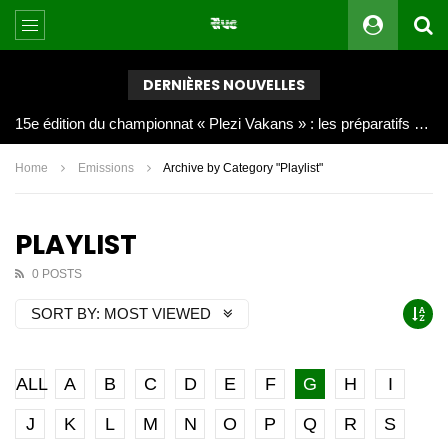
DERNIÈRES NOUVELLES
Joy Clerf Derisier, sur les traces de son père : évangéliser par la musique
Home
Emissions
Archive by Category "Playlist"
PLAYLIST
0 POSTS
SORT BY:
MOST VIEWED
ALL
A
B
C
D
E
F
G
H
I
J
K
L
M
N
O
P
Q
R
S