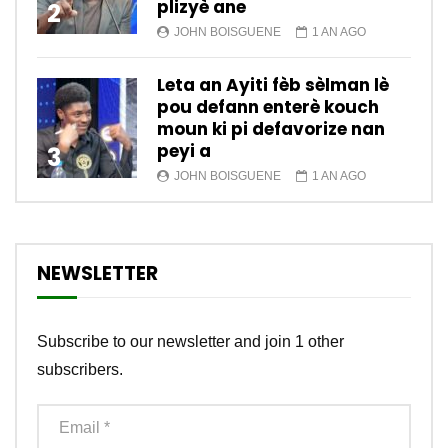
plizyè ane
2
JOHN BOISGUENE
1 AN AGO
Leta an Ayiti fèb sèlman lè
pou defann enterè kouch
moun ki pi defavorize nan
peyi a
3
JOHN BOISGUENE
1 AN AGO
NEWSLETTER
Subscribe to our newsletter and join 1 other
subscribers.