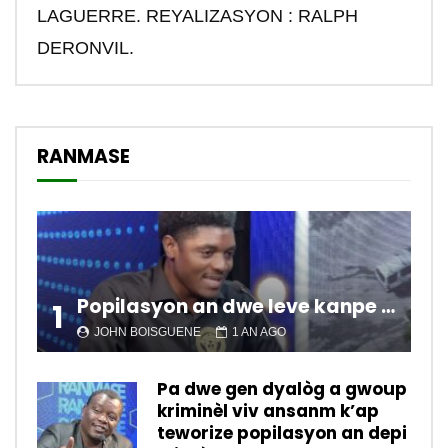
LAGUERRE. REYALIZASYON : RALPH
DERONVIL.
RANMASE
Popilasyon an dwe leve kanpe pou chanje sitiyasyon kawotik l’ap viv nan peyi a.
1
JOHN BOISGUENE
1 AN AGO
Pa dwe gen dyalòg a gwoup
kriminèl viv ansanm k’ap
teworize popilasyon an depi