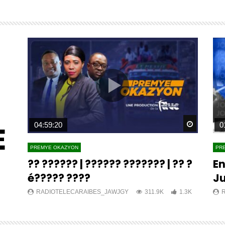
E
Watch Later
Watch L
04:59:20
0
PREMYE OKAZYON
PR
?? ?????? | ?????? ??????? | ?? ?
En
é????? ????
Ju
K
RADIOTELECARAIBES_JAWJGY
311.9K
1.3K