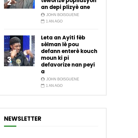
teworize popilasyon
2
an depi plizyè ane
JOHN BOISGUENE
1 AN AGO
Leta an Ayiti fèb
sèlman lè pou
defann enterè kouch
moun ki pi
3
defavorize nan peyi
a
JOHN BOISGUENE
1 AN AGO
NEWSLETTER