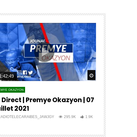
ater
Watch Later
1:42:49
04:27:12
EMYE OKAZYON
PREMYE OKAZYON
 Direct | Premye Okazyon | 07
?? ?????? 
illet 2021
???? ????
RADIOTELECARAIBES_JAWJGY
295.9K
1.9K
RADIOTELECA