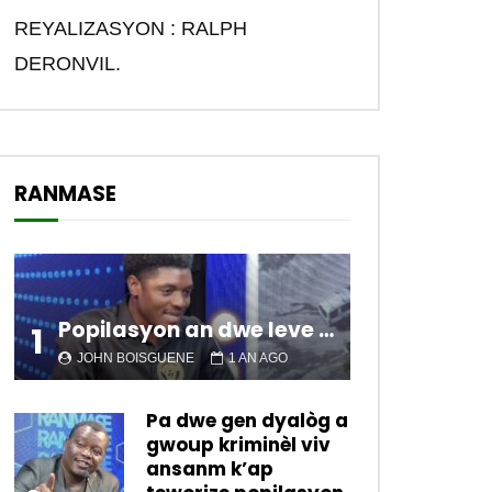
REYALIZASYON : RALPH
DERONVIL.
RANMASE
Popilasyon an dwe leve kanpe pou chanje sitiyasyon kawotik l’ap viv nan peyi a.
1
JOHN BOISGUENE
1 AN AGO
Pa dwe gen dyalòg a
gwoup kriminèl viv
ansanm k’ap