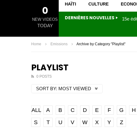
HAÏTI
CULTURE
ECONO
0
DERNIÈRES NOUVELLES
NEW VIDEOS
TODAY
Home
Emissions
Archive by Category "Playlist"
PLAYLIST
0 POSTS
SORT BY:
MOST VIEWED
ALL
A
B
C
D
E
F
G
H
S
T
U
V
W
X
Y
Z