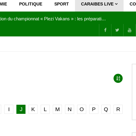
MIE
POLITIQUE
SPORT
CARAIBES LIVE
CO
Joy Clerf Derisier, sur les traces de son père : évangéliser par la musique
I
J
K
L
M
N
O
P
Q
R