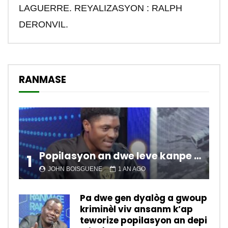
LAGUERRE. REYALIZASYON : RALPH
DERONVIL.
RANMASE
Popilasyon an dwe leve kanpe pou chanje sitiyasyon kawotik l’ap viv nan peyi a.
1
JOHN BOISGUENE
1 AN AGO
Pa dwe gen dyalòg a gwoup
kriminèl viv ansanm k’ap
teworize popilasyon an depi