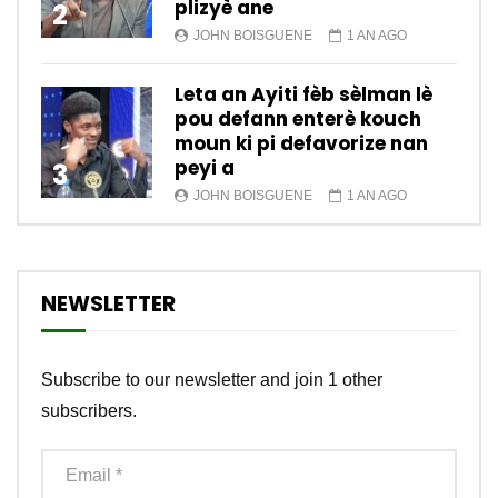
plizyè ane
2
JOHN BOISGUENE
1 AN AGO
Leta an Ayiti fèb sèlman lè
pou defann enterè kouch
moun ki pi defavorize nan
peyi a
3
JOHN BOISGUENE
1 AN AGO
NEWSLETTER
Subscribe to our newsletter and join 1 other
subscribers.