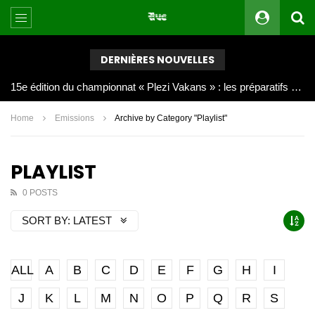
DERNIÈRES NOUVELLES
Joy Clerf Derisier, sur les traces de son père : évangéliser par la musique
Home
Emissions
Archive by Category "Playlist"
PLAYLIST
0 POSTS
SORT BY:
LATEST
ALL
A
B
C
D
E
F
G
H
I
J
K
L
M
N
O
P
Q
R
S