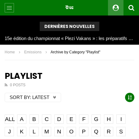
DERNIÈRES NOUVELLES
Joy Clerf Derisier, sur les traces de son père : évangéliser par la musique
Home
Emissions
Archive by Category "Playlist"
PLAYLIST
0 POSTS
SORT BY:
LATEST
ALL
A
B
C
D
E
F
G
H
I
J
K
L
M
N
O
P
Q
R
S