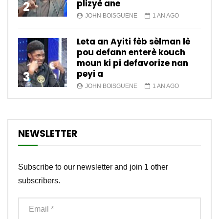
plizyè ane
2
JOHN BOISGUENE
1 AN AGO
Leta an Ayiti fèb sèlman lè
pou defann enterè kouch
moun ki pi defavorize nan
peyi a
3
JOHN BOISGUENE
1 AN AGO
NEWSLETTER
Subscribe to our newsletter and join 1 other
subscribers.