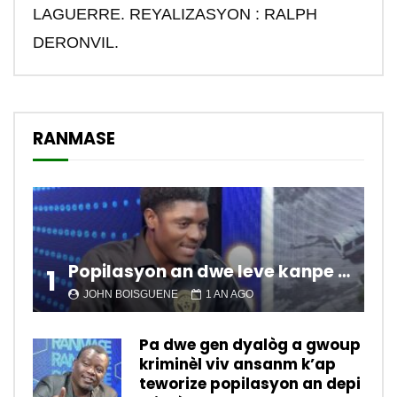
LAGUERRE. REYALIZASYON : RALPH
DERONVIL.
RANMASE
Popilasyon an dwe leve kanpe pou chanje sitiyasyon kawotik l’ap viv nan peyi a.
1
JOHN BOISGUENE
1 AN AGO
Pa dwe gen dyalòg a gwoup
kriminèl viv ansanm k’ap
teworize popilasyon an depi