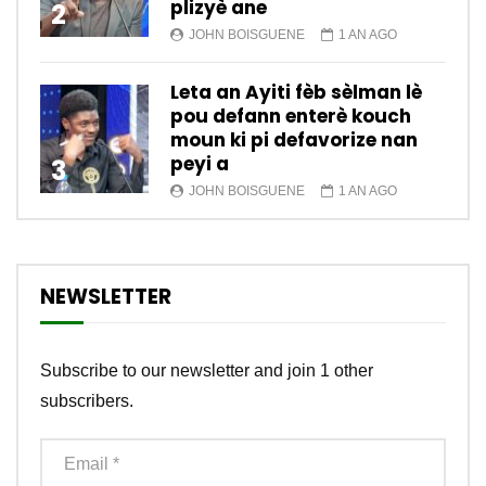
plizyè ane
2
JOHN BOISGUENE
1 AN AGO
Leta an Ayiti fèb sèlman lè
pou defann enterè kouch
moun ki pi defavorize nan
peyi a
3
JOHN BOISGUENE
1 AN AGO
NEWSLETTER
Subscribe to our newsletter and join 1 other
subscribers.