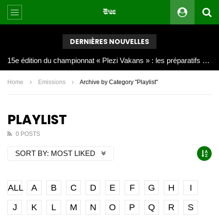
DERNIÈRES NOUVELLES
Joy Clerf Derisier, sur les traces de son père : évangéliser par la musique
Home
Emissions
Archive by Category "Playlist"
PLAYLIST
0 POSTS
SORT BY:
MOST LIKED
ALL
A
B
C
D
E
F
G
H
I
J
K
L
M
N
O
P
Q
R
S