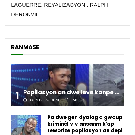
LAGUERRE. REYALIZASYON : RALPH
DERONVIL.
RANMASE
Popilasyon an dwe leve kanpe pou chanje sitiyasyon kawotik l’ap viv nan peyi a.
1
JOHN BOISGUENE
1 AN AGO
Pa dwe gen dyalòg a gwoup
kriminèl viv ansanm k’ap
teworize popilasyon an depi