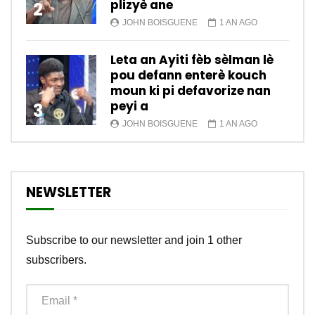
plizyè ane
2
JOHN BOISGUENE
1 AN AGO
Leta an Ayiti fèb sèlman lè
pou defann enterè kouch
moun ki pi defavorize nan
peyi a
3
JOHN BOISGUENE
1 AN AGO
NEWSLETTER
Subscribe to our newsletter and join 1 other
subscribers.