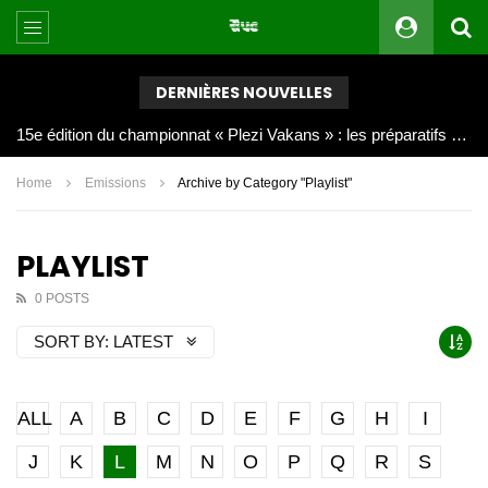
DERNIÈRES NOUVELLES
Joy Clerf Derisier, sur les traces de son père : évangéliser par la musique
Home
Emissions
Archive by Category "Playlist"
PLAYLIST
0 POSTS
SORT BY:
LATEST
ALL
A
B
C
D
E
F
G
H
I
J
K
L
M
N
O
P
Q
R
S