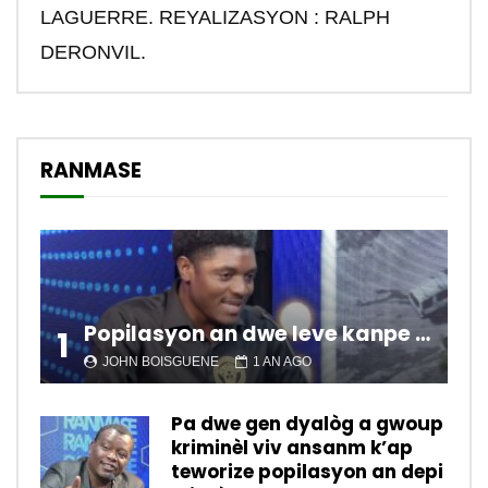
LAGUERRE. REYALIZASYON : RALPH
DERONVIL.
RANMASE
Popilasyon an dwe leve kanpe pou chanje sitiyasyon kawotik l’ap viv nan peyi a.
1
JOHN BOISGUENE
1 AN AGO
Pa dwe gen dyalòg a gwoup
kriminèl viv ansanm k’ap
teworize popilasyon an depi