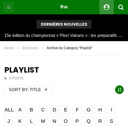
DERNIÈRES NOUVELLES
Joy Clerf Derisier, sur les traces de son père : évangéliser par la musique
Home
Emissions
Archive by Category "Playlist"
PLAYLIST
0 POSTS
SORT BY:
TITLE
ALL
A
B
C
D
E
F
G
H
I
J
K
L
M
N
O
P
Q
R
S