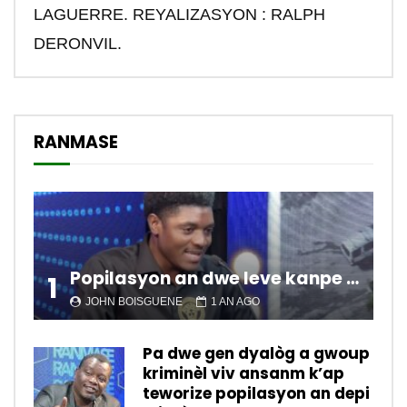
LAGUERRE. REYALIZASYON : RALPH
DERONVIL.
RANMASE
Popilasyon an dwe leve kanpe pou chanje sitiyasyon kawotik l’ap viv nan peyi a.
1
JOHN BOISGUENE
1 AN AGO
Pa dwe gen dyalòg a gwoup
kriminèl viv ansanm k’ap
teworize popilasyon an depi