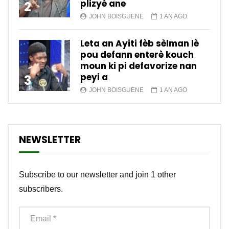
plizyè ane
2
JOHN BOISGUENE
1 AN AGO
Leta an Ayiti fèb sèlman lè
pou defann enterè kouch
moun ki pi defavorize nan
peyi a
3
JOHN BOISGUENE
1 AN AGO
NEWSLETTER
Subscribe to our newsletter and join 1 other
subscribers.